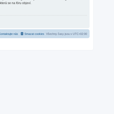
která se na fóru objeví.
Kontaktujte nás
Smazat cookies
Všechny časy jsou v
UTC+02:00