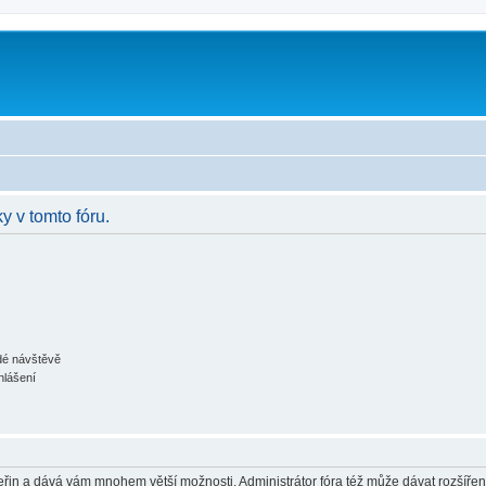
y v tomto fóru.
ždé návštěvě
hlášení
 vteřin a dává vám mnohem větší možnosti. Administrátor fóra též může dávat rozšíře