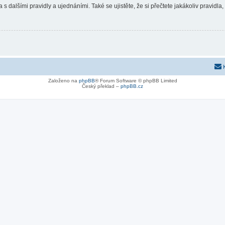
 s dalšími pravidly a ujednáními. Také se ujistěte, že si přečtete jakákoliv pravidla, 
Založeno na
phpBB
® Forum Software © phpBB Limited
Český překlad –
phpBB.cz