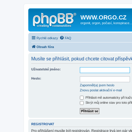
WWW.ORGO.CZ
orgonit, orgon, počasí, konspirace...
Rychlé odkazy
FAQ
Obsah fóra
Musíte se přihlásit, pokud chcete citovat příspěvk
Uživatelské jméno:
Heslo:
Zapomněl(a) jsem heslo
Znovu poslat aktivační e-mail
Přihlásit mě automaticky při ka
Skrýt můj online stav pro toto při
REGISTROVAT
Pro přihlášení musíte být registrován. Registrace trvá jen pár