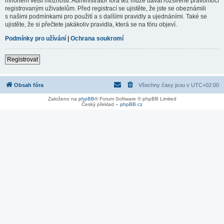
mnohem větší možnosti. Administrátor fóra též může dávat rozšířené pravomoci
registrovaným uživatelům. Před registrací se ujistěte, že jste se obeznámili
s našimi podmínkami pro použití a s dalšími pravidly a ujednáními. Také se
ujistěte, že si přečtete jakákoliv pravidla, která se na fóru objeví.
Podmínky pro užívání
|
Ochrana soukromí
Registrovat
Obsah fóra
Všechny časy jsou v
UTC+02:00
Založeno na
phpBB
® Forum Software © phpBB Limited
Český překlad –
phpBB.cz