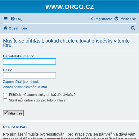
WWW.ORGO.CZ
FAQ
Registrovat
Přihlásit se
H
Obsah fóra
l
Musíte se přihlásit, pokud chcete citovat příspěvky v tomto
e
fóru.
d
Uživatelské jméno:
a
t
Heslo:
Zapomněl(a) jsem heslo
Znovu poslat aktivační e-mail
Přihlásit mě automaticky při každé návštěvě
Skrýt můj online stav pro toto přihlášení
REGISTROVAT
Pro přihlášení musíte být registrován. Registrace trvá jen pár vteřin a dává vám