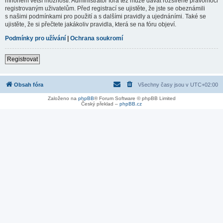
mnohem větší možnosti. Administrátor fóra též může dávat rozšířené pravomoci
registrovaným uživatelům. Před registrací se ujistěte, že jste se obeznámili
s našimi podmínkami pro použití a s dalšími pravidly a ujednáními. Také se
ujistěte, že si přečtete jakákoliv pravidla, která se na fóru objeví.
Podmínky pro užívání
|
Ochrana soukromí
Registrovat
Obsah fóra
Všechny časy jsou v
UTC+02:00
Založeno na
phpBB
® Forum Software © phpBB Limited
Český překlad –
phpBB.cz