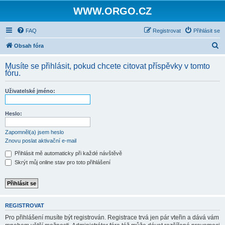
WWW.ORGO.CZ
FAQ
Registrovat
Přihlásit se
H
Obsah fóra
l
Musíte se přihlásit, pokud chcete citovat příspěvky v tomto
e
fóru.
d
Uživatelské jméno:
a
t
Heslo:
Zapomněl(a) jsem heslo
Znovu poslat aktivační e-mail
Přihlásit mě automaticky při každé návštěvě
Skrýt můj online stav pro toto přihlášení
REGISTROVAT
Pro přihlášení musíte být registrován. Registrace trvá jen pár vteřin a dává vám