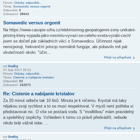
Fórum:
Otázky, odpovědi...
Téma:
Somavedic versus orgonit
Odpovědi:
0
Zobrazení:
38643
Somavedic versus orgonit
Na https://www.casopis-sifra.cz/elektrosmog-geopatogenni-zony-unikatni-
pristroj-ktery-vypada-jako-vesmiru-vyvazi-se-celeho-sveta-vyrabi-cech/
jsem se dočetl pár základních věcí o Somavedicu. Účinnost nijak
nerozporuji, frekvenční princip normálně funguje, ale pobavilo mě pár
skutečností okolo: "účin...
Přejít na příspěvek
od
Ondřej
27 dub 2017 20:21
Fórum:
Otázky, odpovědi...
Téma:
Cistenie a nabijanie kristalov
Odpovědi:
53
Zobrazení:
242671
Re: Cistenie a nabijanie kristalov
Za 20 minut odteče tak 10 litrů. Minuta je k ničemu. Krystal má taky
nějakou svoji rychlost a to se musí respektovat. V mysli není potřeba si
představovat nic. O vše se postará voda. S "modlitbou" mám pravidelný
a spolehlivý úspěchy. Vzhledem k tomu co právě předvádíš, nebude
nikdo brát vážně tebe. ...
Přejít na příspěvek
od
Ondřej