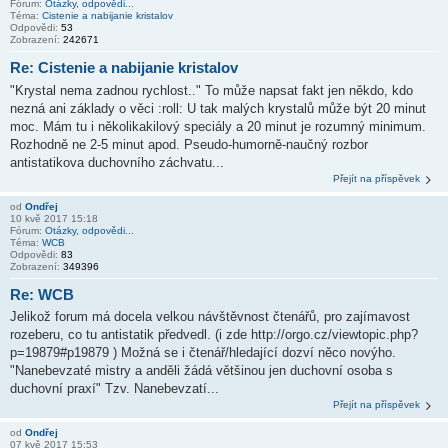
Fórum:
Otázky, odpovědi...
Téma:
Cistenie a nabijanie kristalov
Odpovědi:
53
Zobrazení:
242671
Re: Cistenie a nabijanie kristalov
"Krystal nema zadnou rychlost.." To může napsat fakt jen někdo, kdo
nezná ani základy o věci :roll: U tak malých krystalů může být 20 minut
moc. Mám tu i několikakilový speciály a 20 minut je rozumný minimum.
Rozhodně ne 2-5 minut apod. Pseudo-humorně-naučný rozbor
antistatikova duchovního záchvatu...
Přejít na příspěvek
od
Ondřej
10 kvě 2017 15:18
Fórum:
Otázky, odpovědi...
Téma:
WCB
Odpovědi:
83
Zobrazení:
349396
Re: WCB
Jelikož forum má docela velkou návštěvnost čtenářů, pro zajímavost
rozeberu, co tu antistatik předvedl. (i zde http://orgo.cz/viewtopic.php?
p=19879#p19879 ) Možná se i čtenář/hledající dozví něco novýho.
"Nanebevzaté mistry a anděli žádá většinou jen duchovní osoba s
duchovní praxí" Tzv. Nanebevzatí...
Přejít na příspěvek
od
Ondřej
07 kvě 2017 15:53