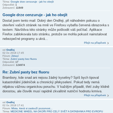
Téma:
Google drze cenzuruje - jak ho obejít
Odpovědi:
1
Zobrazení:
11849
Google drze cenzuruje - jak ho obejít
Dostal jsem tento mail: Dobrý den Ondřeji, při náhodném pokusu o
otevření vašich stránek na mně ve Firefoxu vybafla červená obrazovka s
textem: Návštěva této stránky může poškodit váš počítač. Aplikace
Firefox zablokovala tuto stránku, protože se mohla pokusit nainstalovat
nebezpečné programy a ukrá...
Přejít na příspěvek
od
Ondřej
02 črc 2018 17:45
Fórum:
Zdraví
Téma:
Zubní pasty bez fluoru
Odpovědi:
17
Zobrazení:
124974
Re: Zubní pasty bez fluoru
Brambory, kde snad ani nejsou žádný kyseliny? Spíš bych tipoval
katastrofální jídelníček a chronický překyselení. Pokud tedy nemá
nějakou vážnou organickou poruchu. V každým případě, třetí zuby klidně
dorostou, ale člověk musí rapidně zkvalitnit nutriční hodnotu krmiva.
Přejít na příspěvek
od
Ondřej
02 črc 2018 17:41
Fórum:
Místa, která si zaslouží pozornost...
Téma:
MEDICINE WHEEL NA OKOŘI PRO CELÝ SVĚT A DATABANKA PRO EVROPU