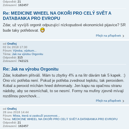
Odpovědi:
21
Zobrazení:
162457
Re: MEDICINE WHEEL NA OKOŘI PRO CELÝ SVĚT A
DATABANKA PRO EVROPU
Zdar, už vyvíjíš orgonit odpuzující nízkopudové ekonomické pijavice? SR
bude taky potřebovat.
Přejít na příspěvek
od
Ondřej
02 črc 2018 17:30
Fórum:
Výroba, výzkum...
Téma:
Jak na výrobu Orgonitu
Odpovědi:
315
Zobrazení:
742121
Re: Jak na výrobu Orgonitu
Zdar, kobaltem plítváš. Mám tu zbytky 4% a na litr dávám tak 5 kapek. :)
Ono víc potřeba není. Pokud je potřeba zvednout teplotu, tak peroxidem.
Kobal a peroxid míchám hned dohromady. Jen kapu na opačnou stranu
nádoby, aby se nesmíchali, to se nesmí. Formy na mufiny zjevně mívají
rozdílnou povrchovk...
Přejít na příspěvek
od
Ondřej
28 úno 2018 14:44
Fórum:
Místa, která si zaslouží pozornost...
Téma:
MEDICINE WHEEL NA OKOŘI PRO CELÝ SVĚT A DATABANKA PRO EVROPU
Odpovědi:
21
Zobrazení:
162457