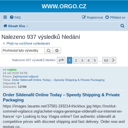
WWW.ORGO.CZ
FAQ
Registrovat
Přihlásit se
H
Obsah fóra
l
Nalezeno 937 výsledků hledání
e
Přejít na rozšířené vyhledávání
d
Hledat
Pokročilé hledání
a
Stránka
1
z
63
1
2
3
4
5
63
Další
Nalezeno 937 výsledků hledání
t
…
od
sophia
16 zář 2025 04:58
Fórum:
Zajímavosti odjinud
Téma:
Order Sildenafil Online Today – Speedy Shipping & Private Packaging
Odpovědi:
0
Zobrazení:
13786
Order Sildenafil Online Today – Speedy Shipping & Private
Packaging
https://images.lasante.net/37581-193214-thickbox.jpg https://institut-
sommeil-vigilance.org/acheter-viagra-generique-sildenafil-sur-internet-en-
france/ <p> Looking to buy Viagra online? Get authentic sildenafil at
competitive prices with discreet shipping and fast delivery. Order now and
restore co...