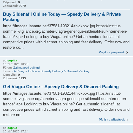
Odpovědi:
0
Zobrazení:
3979
Buy Sildenafil Online Today — Speedy Delivery & Private
Packing
https://images.lasante.net/37581-193214-thickbox.jpg https://institut-
sommeil-vigilance.org/acheter-viagra-generique-sildenafil-sur-internet-en-
france/ <p> Looking to buy Viagra online? Get authentic sildenafil at
competitive prices with discreet shipping and fast delivery. Order now and
restore co...
Přejít na příspěvek
od
sophia
15 zář 2025 18:23
Fórum:
Zajímavosti odjinud
Téma:
Get Viagra Online – Speedy Delivery & Discreet Packing
Odpovědi:
0
Zobrazení:
4133
Get Viagra Online – Speedy Delivery & Discreet Packing
https://images.lasante.net/37581-193214-thickbox.jpg https://institut-
sommeil-vigilance.org/acheter-viagra-generique-sildenafil-sur-internet-en-
france/ <p> Looking to buy Viagra online? Get authentic sildenafil at
competitive prices with discreet shipping and fast delivery. Order now and
restore co...
Přejít na příspěvek
od
sophia
15 zář 2025 17:14