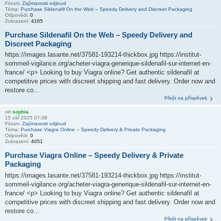
Fórum:
Zajímavosti odjinud
Téma:
Purchase Sildenafil On the Web – Speedy Delivery and Discreet Packaging
Odpovědi:
0
Zobrazení:
4165
Purchase Sildenafil On the Web – Speedy Delivery and
Discreet Packaging
https://images.lasante.net/37581-193214-thickbox.jpg https://institut-
sommeil-vigilance.org/acheter-viagra-generique-sildenafil-sur-internet-en-
france/ <p> Looking to buy Viagra online? Get authentic sildenafil at
competitive prices with discreet shipping and fast delivery. Order now and
restore co...
Přejít na příspěvek
od
sophia
15 zář 2025 07:08
Fórum:
Zajímavosti odjinud
Téma:
Purchase Viagra Online – Speedy Delivery & Private Packaging
Odpovědi:
0
Zobrazení:
4051
Purchase Viagra Online – Speedy Delivery & Private
Packaging
https://images.lasante.net/37581-193214-thickbox.jpg https://institut-
sommeil-vigilance.org/acheter-viagra-generique-sildenafil-sur-internet-en-
france/ <p> Looking to buy Viagra online? Get authentic sildenafil at
competitive prices with discreet shipping and fast delivery. Order now and
restore co...
Přejít na příspěvek