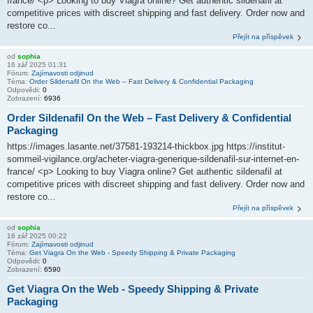
france/ <p> Looking to buy Viagra online? Get authentic sildenafil at
competitive prices with discreet shipping and fast delivery. Order now and
restore co...
Přejít na příspěvek
od
sophia
16 zář 2025 01:31
Fórum:
Zajímavosti odjinud
Téma:
Order Sildenafil On the Web – Fast Delivery & Confidential Packaging
Odpovědi:
0
Zobrazení:
6936
Order Sildenafil On the Web – Fast Delivery & Confidential
Packaging
https://images.lasante.net/37581-193214-thickbox.jpg https://institut-
sommeil-vigilance.org/acheter-viagra-generique-sildenafil-sur-internet-en-
france/ <p> Looking to buy Viagra online? Get authentic sildenafil at
competitive prices with discreet shipping and fast delivery. Order now and
restore co...
Přejít na příspěvek
od
sophia
16 zář 2025 00:22
Fórum:
Zajímavosti odjinud
Téma:
Get Viagra On the Web - Speedy Shipping & Private Packaging
Odpovědi:
0
Zobrazení:
6590
Get Viagra On the Web - Speedy Shipping & Private
Packaging