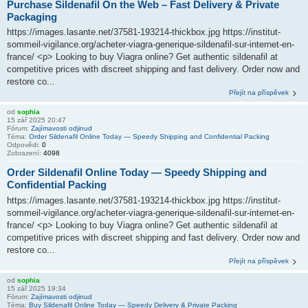
Purchase Sildenafil On the Web – Fast Delivery & Private
Packaging
https://images.lasante.net/37581-193214-thickbox.jpg https://institut-
sommeil-vigilance.org/acheter-viagra-generique-sildenafil-sur-internet-en-
france/ <p> Looking to buy Viagra online? Get authentic sildenafil at
competitive prices with discreet shipping and fast delivery. Order now and
restore co...
Přejít na příspěvek
od
sophia
15 zář 2025 20:47
Fórum:
Zajímavosti odjinud
Téma:
Order Sildenafil Online Today — Speedy Shipping and Confidential Packing
Odpovědi:
0
Zobrazení:
4098
Order Sildenafil Online Today — Speedy Shipping and
Confidential Packing
https://images.lasante.net/37581-193214-thickbox.jpg https://institut-
sommeil-vigilance.org/acheter-viagra-generique-sildenafil-sur-internet-en-
france/ <p> Looking to buy Viagra online? Get authentic sildenafil at
competitive prices with discreet shipping and fast delivery. Order now and
restore co...
Přejít na příspěvek
od
sophia
15 zář 2025 19:34
Fórum:
Zajímavosti odjinud
Téma:
Buy Sildenafil Online Today — Speedy Delivery & Private Packing