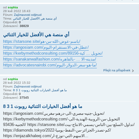
od
sophia
28 kvě 2022 16:43
Fórum:
Zajímavosti odjinud
Téma:
أي منصة هي الأفضل للخيار الثنائي
Odpovědi:
0
Zobrazení:
38829
أي منصة هي الأفضل للخيار الثنائي
https://starsone.site/باسم-عوض-الله-من-هو/
https://angosiam.com/عطل-في-الانستقرام-اليوم/
https://kerbymethodconsulting.com/تحويل ... كية-89156/
https://sanakanwalfashion.com/مدينه-الا ... -بالقاهره/
https://advocatesnairobi.com/ما-هو-سعر-الدولار-اليوم/
Přejít na příspěvek
od
sophia
28 kvě 2022 15:32
Fórum:
Zajímavosti odjinud
Téma:
ما هو أفضل الخيارات الثنائية روبوت 1 3 8
Odpovědi:
0
Zobrazení:
37545
ما هو أفضل الخيارات الثنائية روبوت 1 3 8
https://angosiam.com/تحويل-جنيه-مصري-الى-درهم-مغربي/
https://kerbymethodconsulting.com/التحويل-من-الروبية-الهندية-الى-
الجنيه-93436/ https://starsone.site/تداول-السلع-بين-الناس-يسمي-الانتاج-بيت/
https://diamonds.tokyo/كم-تصدر-الجزائر-من-النفط-يوميا-2022/
https://enjazalkhaleej.com/الاسهم-التي-توزع-ار...