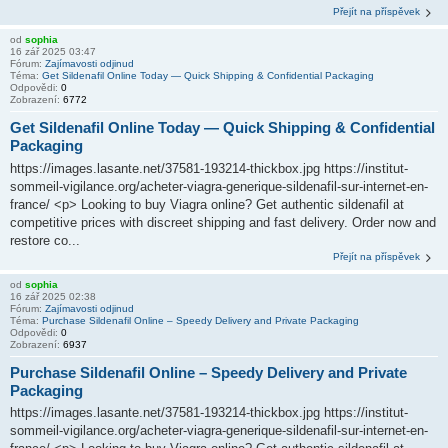
Přejít na příspěvek
od
sophia
16 zář 2025 03:47
Fórum:
Zajímavosti odjinud
Téma:
Get Sildenafil Online Today — Quick Shipping & Confidential Packaging
Odpovědi:
0
Zobrazení:
6772
Get Sildenafil Online Today — Quick Shipping & Confidential
Packaging
https://images.lasante.net/37581-193214-thickbox.jpg https://institut-
sommeil-vigilance.org/acheter-viagra-generique-sildenafil-sur-internet-en-
france/ <p> Looking to buy Viagra online? Get authentic sildenafil at
competitive prices with discreet shipping and fast delivery. Order now and
restore co...
Přejít na příspěvek
od
sophia
16 zář 2025 02:38
Fórum:
Zajímavosti odjinud
Téma:
Purchase Sildenafil Online – Speedy Delivery and Private Packaging
Odpovědi:
0
Zobrazení:
6937
Purchase Sildenafil Online – Speedy Delivery and Private
Packaging
https://images.lasante.net/37581-193214-thickbox.jpg https://institut-
sommeil-vigilance.org/acheter-viagra-generique-sildenafil-sur-internet-en-