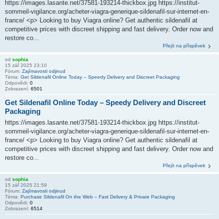
https://images.lasante.net/37581-193214-thickbox.jpg https://institut-
sommeil-vigilance.org/acheter-viagra-generique-sildenafil-sur-internet-en-
france/ <p> Looking to buy Viagra online? Get authentic sildenafil at
competitive prices with discreet shipping and fast delivery. Order now and
restore co...
Přejít na příspěvek
od
sophia
15 zář 2025 23:10
Fórum:
Zajímavosti odjinud
Téma:
Get Sildenafil Online Today – Speedy Delivery and Discreet Packaging
Odpovědi:
0
Zobrazení:
6501
Get Sildenafil Online Today – Speedy Delivery and Discreet
Packaging
https://images.lasante.net/37581-193214-thickbox.jpg https://institut-
sommeil-vigilance.org/acheter-viagra-generique-sildenafil-sur-internet-en-
france/ <p> Looking to buy Viagra online? Get authentic sildenafil at
competitive prices with discreet shipping and fast delivery. Order now and
restore co...
Přejít na příspěvek
od
sophia
15 zář 2025 21:59
Fórum:
Zajímavosti odjinud
Téma:
Purchase Sildenafil On the Web – Fast Delivery & Private Packaging
Odpovědi:
0
Zobrazení:
6514