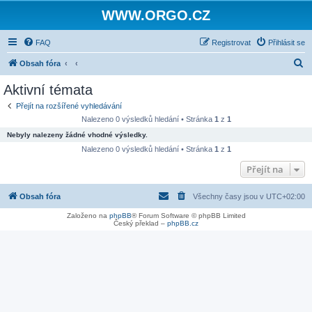
WWW.ORGO.CZ
FAQ
Registrovat
Přihlásit se
H
Obsah fóra
l
Aktivní témata
e
Přejít na rozšířené vyhledávání
d
Nalezeno 0 výsledků hledání • Stránka
1
z
1
a
Nebyly nalezeny žádné vhodné výsledky.
t
Nalezeno 0 výsledků hledání • Stránka
1
z
1
Přejít na
Obsah fóra
Všechny časy jsou v
UTC+02:00
Založeno na
phpBB
® Forum Software © phpBB Limited
Český překlad –
phpBB.cz