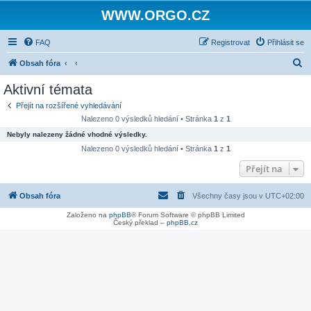
WWW.ORGO.CZ
FAQ
Registrovat
Přihlásit se
H
Obsah fóra
l
Aktivní témata
e
Přejít na rozšířené vyhledávání
d
Nalezeno 0 výsledků hledání • Stránka
1
z
1
a
Nebyly nalezeny žádné vhodné výsledky.
t
Nalezeno 0 výsledků hledání • Stránka
1
z
1
Přejít na
Obsah fóra
Všechny časy jsou v
UTC+02:00
Založeno na
phpBB
® Forum Software © phpBB Limited
Český překlad –
phpBB.cz