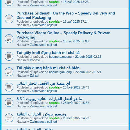
Poslední příspěvek od
sophia
«
15 zář 2025 18:23
Napsal v
Zajímavosti odjinud
Purchase Sildenafil On the Web – Speedy Delivery and
Discreet Packaging
Poslední příspěvek od
sophia
«
15 zář 2025 17:14
Napsal v
Zajímavosti odjinud
Purchase Viagra Online – Speedy Delivery & Private
Packaging
Poslední příspěvek od
sophia
«
15 zář 2025 07:08
Napsal v
Zajímavosti odjinud
Túi giấy kraft đựng bánh mì chả cá
Poslední příspěvek od
hopmetganuong
«
22 dub 2025 02:13
Napsal v
Počasí...
Túi giấy đựng bánh mì chả cá biển
Poslední příspěvek od
hopmetganuong
«
22 dub 2025 01:21
Napsal v
Zdraví
أي منصة هي الأفضل للخيار الثنائي
Poslední příspěvek od
sophia
«
28 kvě 2022 16:43
Napsal v
Zajímavosti odjinud
ما هو أفضل الخيارات الثنائية روبوت 1 3 8
Poslední příspěvek od
sophia
«
28 kvě 2022 15:32
Napsal v
Zajímavosti odjinud
وندسور بروكرز الخيارات الثنائية
Poslední příspěvek od
sophia
«
28 kvě 2022 14:22
Napsal v
Zajímavosti odjinud
وظائف الخيارات الثنائية