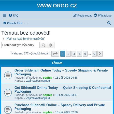
WWW.ORGO.CZ
FAQ
Registrovat
Přihlásit se
H
Obsah fóra
l
Témata bez odpovědí
e
Přejít na rozšířené vyhledávání
d
Hledat
Pokročilé hledání
a
Stránka
1
z
9
1
2
3
4
5
9
Další
Nalezeno 177 výsledků hledání
t
…
Témata
Order Sildenafil Online Today – Speedy Shipping & Private
Packaging
Poslední příspěvek od
sophia
«
16 zář 2025 04:58
Napsal v
Zajímavosti odjinud
Get Sildenafil Online Today — Quick Shipping & Confidential
Packaging
Poslední příspěvek od
sophia
«
16 zář 2025 03:47
Napsal v
Zajímavosti odjinud
Purchase Sildenafil Online – Speedy Delivery and Private
Packaging
Poslední příspěvek od
sophia
«
16 zář 2025 02:38