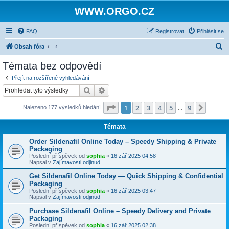
WWW.ORGO.CZ
FAQ
Registrovat
Přihlásit se
H
Obsah fóra
l
Témata bez odpovědí
e
Přejít na rozšířené vyhledávání
d
Hledat
Pokročilé hledání
a
Stránka
1
z
9
1
2
3
4
5
9
Další
Nalezeno 177 výsledků hledání
t
…
Témata
Order Sildenafil Online Today – Speedy Shipping & Private
Packaging
Poslední příspěvek od
sophia
«
16 zář 2025 04:58
Napsal v
Zajímavosti odjinud
Get Sildenafil Online Today — Quick Shipping & Confidential
Packaging
Poslední příspěvek od
sophia
«
16 zář 2025 03:47
Napsal v
Zajímavosti odjinud
Purchase Sildenafil Online – Speedy Delivery and Private
Packaging
Poslední příspěvek od
sophia
«
16 zář 2025 02:38