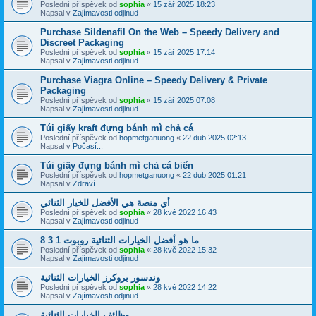
Poslední příspěvek od
sophia
«
15 zář 2025 18:23
Napsal v
Zajímavosti odjinud
Purchase Sildenafil On the Web – Speedy Delivery and
Discreet Packaging
Poslední příspěvek od
sophia
«
15 zář 2025 17:14
Napsal v
Zajímavosti odjinud
Purchase Viagra Online – Speedy Delivery & Private
Packaging
Poslední příspěvek od
sophia
«
15 zář 2025 07:08
Napsal v
Zajímavosti odjinud
Túi giấy kraft đựng bánh mì chả cá
Poslední příspěvek od
hopmetganuong
«
22 dub 2025 02:13
Napsal v
Počasí...
Túi giấy đựng bánh mì chả cá biển
Poslední příspěvek od
hopmetganuong
«
22 dub 2025 01:21
Napsal v
Zdraví
أي منصة هي الأفضل للخيار الثنائي
Poslední příspěvek od
sophia
«
28 kvě 2022 16:43
Napsal v
Zajímavosti odjinud
ما هو أفضل الخيارات الثنائية روبوت 1 3 8
Poslední příspěvek od
sophia
«
28 kvě 2022 15:32
Napsal v
Zajímavosti odjinud
وندسور بروكرز الخيارات الثنائية
Poslední příspěvek od
sophia
«
28 kvě 2022 14:22
Napsal v
Zajímavosti odjinud
وظائف الخيارات الثنائية