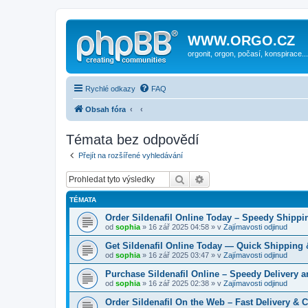
WWW.ORGO.CZ
orgonit, orgon, počasí, konspirace...
Rychlé odkazy
FAQ
Obsah fóra
Témata bez odpovědí
Přejít na rozšířené vyhledávání
Hledat
Pokročilé hledání
TÉMATA
Order Sildenafil Online Today – Speedy Shippi
od
sophia
» 16 zář 2025 04:58 » v
Zajímavosti odjinud
Get Sildenafil Online Today — Quick Shipping 
od
sophia
» 16 zář 2025 03:47 » v
Zajímavosti odjinud
Purchase Sildenafil Online – Speedy Delivery 
od
sophia
» 16 zář 2025 02:38 » v
Zajímavosti odjinud
Order Sildenafil On the Web – Fast Delivery & 