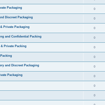
ivate Packaging
0
and Discreet Packaging
0
 & Private Packaging
0
ng and Confidential Packing
0
 & Private Packing
0
 Packing
0
ery and Discreet Packaging
0
ivate Packaging
0
0
0