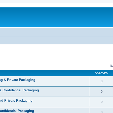
Na
ODPOVĚDI
ng & Private Packaging
0
& Confidential Packaging
0
and Private Packaging
0
Confidential Packaging
0