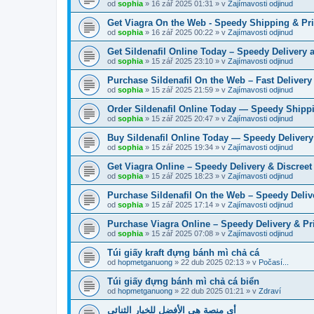
od
sophia
» 16 zář 2025 01:31 » v
Zajímavosti odjinud
Get Viagra On the Web - Speedy Shipping & Pr
od
sophia
» 16 zář 2025 00:22 » v
Zajímavosti odjinud
Get Sildenafil Online Today – Speedy Delivery 
od
sophia
» 15 zář 2025 23:10 » v
Zajímavosti odjinud
Purchase Sildenafil On the Web – Fast Delivery
od
sophia
» 15 zář 2025 21:59 » v
Zajímavosti odjinud
Order Sildenafil Online Today — Speedy Shippi
od
sophia
» 15 zář 2025 20:47 » v
Zajímavosti odjinud
Buy Sildenafil Online Today — Speedy Delivery
od
sophia
» 15 zář 2025 19:34 » v
Zajímavosti odjinud
Get Viagra Online – Speedy Delivery & Discreet
od
sophia
» 15 zář 2025 18:23 » v
Zajímavosti odjinud
Purchase Sildenafil On the Web – Speedy Deliv
od
sophia
» 15 zář 2025 17:14 » v
Zajímavosti odjinud
Purchase Viagra Online – Speedy Delivery & Pr
od
sophia
» 15 zář 2025 07:08 » v
Zajímavosti odjinud
Túi giấy kraft đựng bánh mì chả cá
od
hopmetganuong
» 22 dub 2025 02:13 » v
Počasí...
Túi giấy đựng bánh mì chả cá biển
od
hopmetganuong
» 22 dub 2025 01:21 » v
Zdraví
أي منصة هي الأفضل للخيار الثنائي