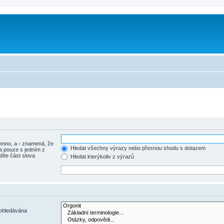
tomno, a
-
znamená, že
Hledat všechny výrazy nebo přesnou shodu s dotazem
a pouze s jedním z
díte část slova
Hledat kterýkoliv z výrazů
rohledávána