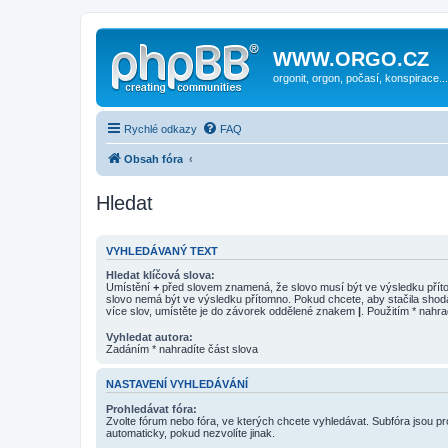
WWW.ORGO.CZ
orgonit, orgon, počasí, konspirace...
Rychlé odkazy
FAQ
Obsah fóra
Hledat
VYHLEDÁVANÝ TEXT
Hledat klíčová slova:
Umístění
+
před slovem znamená, že slovo musí být ve výsledku pří
slovo nemá být ve výsledku přítomno. Pokud chcete, aby stačila shod
více slov, umístěte je do závorek oddělené znakem
|
. Použitím * nahra
Vyhledat autora:
Zadáním * nahradíte část slova
NASTAVENÍ VYHLEDÁVÁNÍ
Prohledávat fóra:
Zvolte fórum nebo fóra, ve kterých chcete vyhledávat. Subfóra jsou p
automaticky, pokud nezvolíte jinak.