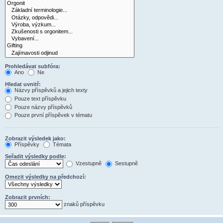
Prohledávat subfóra:
Ano
Ne
Hledat uvnitř:
Názvy příspěvků a jejich texty
Pouze text příspěvku
Pouze názvy příspěvků
Pouze první příspěvek v tématu
Zobrazit výsledek jako:
Příspěvky
Témata
Seřadit výsledky podle:
Vzestupně
Sestupně
Omezit výsledky na předchozí:
Zobrazit prvních:
znaků příspěvku