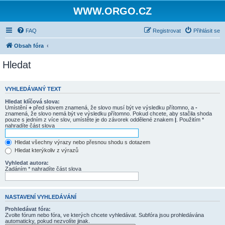
WWW.ORGO.CZ
FAQ
Registrovat
Přihlásit se
Obsah fóra
Hledat
VYHLEDÁVANÝ TEXT
Hledat klíčová slova:
Umístění
+
před slovem znamená, že slovo musí být ve výsledku přítomno, a
-
znamená, že slovo nemá být ve výsledku přítomno. Pokud chcete, aby stačila shoda
pouze s jedním z více slov, umístěte je do závorek oddělené znakem
|
. Použitím *
nahradíte část slova
Hledat všechny výrazy nebo přesnou shodu s dotazem
Hledat kterýkoliv z výrazů
Vyhledat autora:
Zadáním * nahradíte část slova
NASTAVENÍ VYHLEDÁVÁNÍ
Prohledávat fóra:
Zvolte fórum nebo fóra, ve kterých chcete vyhledávat. Subfóra jsou prohledávána
automaticky, pokud nezvolíte jinak.