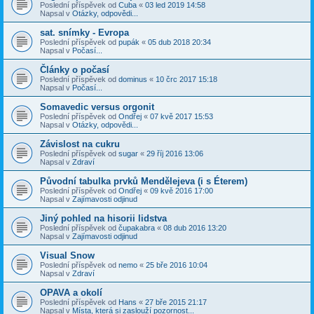
Poslední příspěvek od
Cuba
«
03 led 2019 14:58
Napsal v
Otázky, odpovědi...
sat. snímky - Evropa
Poslední příspěvek od
pupák
«
05 dub 2018 20:34
Napsal v
Počasí...
Články o počasí
Poslední příspěvek od
dominus
«
10 črc 2017 15:18
Napsal v
Počasí...
Somavedic versus orgonit
Poslední příspěvek od
Ondřej
«
07 kvě 2017 15:53
Napsal v
Otázky, odpovědi...
Závislost na cukru
Poslední příspěvek od
sugar
«
29 říj 2016 13:06
Napsal v
Zdraví
Původní tabulka prvků Mendělejeva (i s Éterem)
Poslední příspěvek od
Ondřej
«
09 kvě 2016 17:00
Napsal v
Zajímavosti odjinud
Jiný pohled na hisorii lidstva
Poslední příspěvek od
čupakabra
«
08 dub 2016 13:20
Napsal v
Zajímavosti odjinud
Visual Snow
Poslední příspěvek od
nemo
«
25 bře 2016 10:04
Napsal v
Zdraví
OPAVA a okolí
Poslední příspěvek od
Hans
«
27 bře 2015 21:17
Napsal v
Místa, která si zaslouží pozornost...