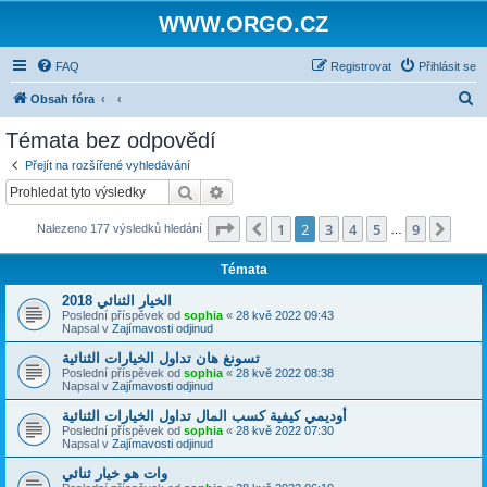
WWW.ORGO.CZ
FAQ
Registrovat
Přihlásit se
H
Obsah fóra
l
Témata bez odpovědí
e
Přejít na rozšířené vyhledávání
d
Hledat
Pokročilé hledání
a
Stránka
2
z
9
1
2
3
4
5
9
Předchozí
Dalš
Nalezeno 177 výsledků hledání
t
…
Témata
الخيار الثنائي 2018
Poslední příspěvek od
sophia
«
28 kvě 2022 09:43
Napsal v
Zajímavosti odjinud
تسونغ هان تداول الخيارات الثنائية
Poslední příspěvek od
sophia
«
28 kvě 2022 08:38
Napsal v
Zajímavosti odjinud
أوديمي كيفية كسب المال تداول الخيارات الثنائية
Poslední příspěvek od
sophia
«
28 kvě 2022 07:30
Napsal v
Zajímavosti odjinud
وات هو خيار ثنائي