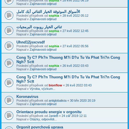
Poslední příspěvek od
sophia
«
28 kvě 2022 06:19
Napsal v
Zajímavosti odjinud
الأسواق الموثوقة الخيار الثنائي أبك كامل
Poslední příspěvek od
sophia
«
28 kvě 2022 05:12
Napsal v
Zajímavosti odjinud
ثنائي الخيار روبوت البرمجيات
Poslední příspěvek od
sophia
«
27 kvě 2022 12:45
Napsal v
Zajímavosti odjinud
Uhnd12jsxcvsdf
Poslední příspěvek od
sophia
«
27 kvě 2022 05:56
Napsal v
Zajímavosti odjinud
Cong Ty C? Ph?n Thuong M?i D?u Tu Va Phat Tri?n Cong
Ngh? Sctt
Poslední příspěvek od
sophia
«
26 kvě 2022 03:43
Napsal v
Zajímavosti odjinud
Cong Ty C? Ph?n Thuong M?i D?u Tu Va Phat Tri?n Cong
Ngh? Sctt
Poslední příspěvek od
bionflow
«
26 kvě 2022 03:43
Napsal v
Výroba, výzkum...
Koronavirus
Poslední příspěvek od
antiglobalista
«
30 bře 2020 20:19
Napsal v
Zajímavosti odjinud
Orientace proudu energie v orgonitu
Poslední příspěvek od
JanieB
«
24 zář 2019 12:11
Napsal v
Otázky, odpovědi...
Orgonit povrchová uprava