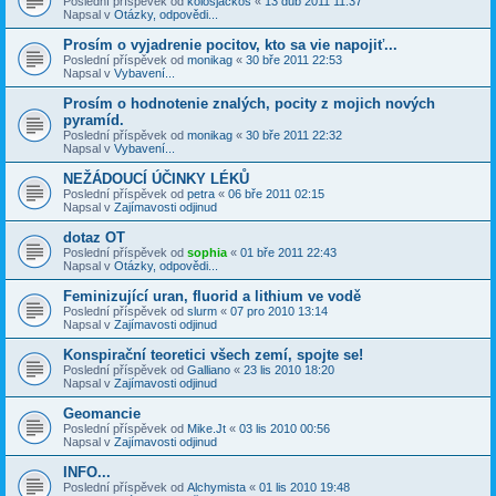
Poslední příspěvek od
kolosjackos
«
13 dub 2011 11:37
Napsal v
Otázky, odpovědi...
Prosím o vyjadrenie pocitov, kto sa vie napojiť...
Poslední příspěvek od
monikag
«
30 bře 2011 22:53
Napsal v
Vybavení...
Prosím o hodnotenie znalých, pocity z mojich nových
pyramíd.
Poslední příspěvek od
monikag
«
30 bře 2011 22:32
Napsal v
Vybavení...
NEŽÁDOUCÍ ÚČINKY LÉKŮ
Poslední příspěvek od
petra
«
06 bře 2011 02:15
Napsal v
Zajímavosti odjinud
dotaz OT
Poslední příspěvek od
sophia
«
01 bře 2011 22:43
Napsal v
Otázky, odpovědi...
Feminizující uran, fluorid a lithium ve vodě
Poslední příspěvek od
slurm
«
07 pro 2010 13:14
Napsal v
Zajímavosti odjinud
Konspirační teoretici všech zemí, spojte se!
Poslední příspěvek od
Galliano
«
23 lis 2010 18:20
Napsal v
Zajímavosti odjinud
Geomancie
Poslední příspěvek od
Mike.Jt
«
03 lis 2010 00:56
Napsal v
Zajímavosti odjinud
INFO...
Poslední příspěvek od
Alchymista
«
01 lis 2010 19:48