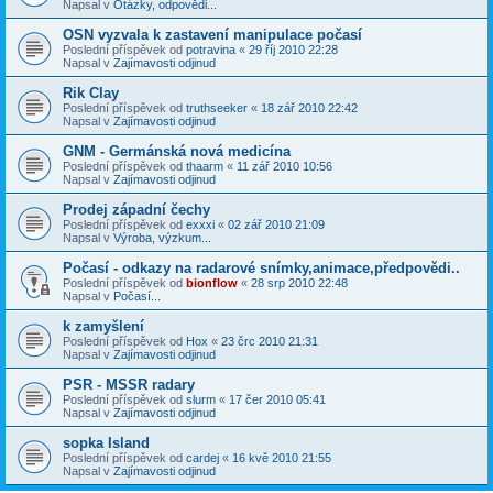
Napsal v
Otázky, odpovědi...
OSN vyzvala k zastavení manipulace počasí
Poslední příspěvek od
potravina
«
29 říj 2010 22:28
Napsal v
Zajímavosti odjinud
Rik Clay
Poslední příspěvek od
truthseeker
«
18 zář 2010 22:42
Napsal v
Zajímavosti odjinud
GNM - Germánská nová medicína
Poslední příspěvek od
thaarm
«
11 zář 2010 10:56
Napsal v
Zajímavosti odjinud
Prodej západní čechy
Poslední příspěvek od
exxxi
«
02 zář 2010 21:09
Napsal v
Výroba, výzkum...
Počasí - odkazy na radarové snímky,animace,předpovědi..
Poslední příspěvek od
bionflow
«
28 srp 2010 22:48
Napsal v
Počasí...
k zamyšlení
Poslední příspěvek od
Hox
«
23 črc 2010 21:31
Napsal v
Zajímavosti odjinud
PSR - MSSR radary
Poslední příspěvek od
slurm
«
17 čer 2010 05:41
Napsal v
Zajímavosti odjinud
sopka Island
Poslední příspěvek od
cardej
«
16 kvě 2010 21:55
Napsal v
Zajímavosti odjinud