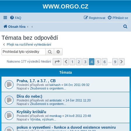
WWW.ORGO.CZ
FAQ
Registrovat
Přihlásit se
H
Obsah fóra
l
Témata bez odpovědí
e
Přejít na rozšířené vyhledávání
d
Hledat
Pokročilé hledání
a
Stránka
4
z
9
1
2
3
4
5
6
9
Předchozí
Dal
Nalezeno 177 výsledků hledání
t
…
Témata
Praha, 1.7. a 3.7. , CB
Poslední příspěvek od
lukhash
«
04 črc 2011 09:32
Napsal v
Zkušenosti s orgonitem...
Díra do nebe:)
Poslední příspěvek od
antistatic
«
14 čer 2011 11:20
Napsal v
Zkušenosti s orgonitem...
Kryštály krištáľu
Poslední příspěvek od
monikag
«
24 kvě 2011 23:48
Napsal v
Výroba, výzkum...
pokus o vysvetleni - funkce a duvod existence vesmiru