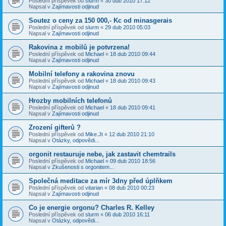
Poslední příspěvek od
slurm
«
30 dub 2010 17:12
Napsal v
Zajímavosti odjinud
Soutez o ceny za 150 000,- Kc od minasgerais
Poslední příspěvek od
slurm
«
29 dub 2010 05:03
Napsal v
Zajímavosti odjinud
Rakovina z mobilů je potvrzena!
Poslední příspěvek od
Michael
«
18 dub 2010 09:44
Napsal v
Zajímavosti odjinud
Mobilní telefony a rakovina znovu
Poslední příspěvek od
Michael
«
18 dub 2010 09:43
Napsal v
Zajímavosti odjinud
Hrozby mobilních telefonů
Poslední příspěvek od
Michael
«
18 dub 2010 09:41
Napsal v
Zajímavosti odjinud
Zrození gifterů ?
Poslední příspěvek od
Mike.Jt
«
12 dub 2010 21:10
Napsal v
Otázky, odpovědi...
orgonit restauruje nebe, jak zastavit chemtrails
Poslední příspěvek od
Michael
«
09 dub 2010 18:56
Napsal v
Zkušenosti s orgonitem...
Společná meditace za mír 3dny před úplňkem
Poslední příspěvek od
vitarian
«
08 dub 2010 00:23
Napsal v
Zajímavosti odjinud
Co je energie orgonu? Charles R. Kelley
Poslední příspěvek od
slurm
«
06 dub 2010 16:11
Napsal v
Otázky, odpovědi...