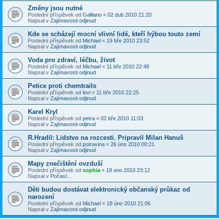
Změny jsou nutné
Poslední příspěvek od
Galliano
«
02 dub 2010 21:20
Napsal v
Zajímavosti odjinud
Kde se scházejí mocní vlivní lidé, kteří hýbou touto zemí
Poslední příspěvek od
Michael
«
19 bře 2010 23:52
Napsal v
Zajímavosti odjinud
Voda pro zdraví, léčbu, život
Poslední příspěvek od
Michael
«
11 bře 2010 22:48
Napsal v
Zajímavosti odjinud
Petice proti chemtrails
Poslední příspěvek od
levi
«
11 bře 2010 22:25
Napsal v
Zajímavosti odjinud
Karel Kryl
Poslední příspěvek od
petra
«
02 bře 2010 11:03
Napsal v
Zajímavosti odjinud
R.Hradil: Lidstvo na rozcesti. Pripravil Milan Hanuš
Poslední příspěvek od
potravina
«
26 úno 2010 00:21
Napsal v
Zajímavosti odjinud
Mapy znečištění ovzduší
Poslední příspěvek od
sophia
«
18 úno 2010 23:12
Napsal v
Počasí...
Děti budou dostávat elektronický občanský průkaz od
narození
Poslední příspěvek od
Michael
«
18 úno 2010 21:06
Napsal v
Zajímavosti odjinud