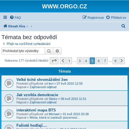
WWW.ORGO.CZ
FAQ
Registrovat
Přihlásit se
H
Obsah fóra
l
Témata bez odpovědí
e
Přejít na rozšířené vyhledávání
d
Hledat
Pokročilé hledání
a
Stránka
5
z
9
1
3
4
5
6
7
9
Předchozí
D
Nalezeno 177 výsledků hledání
t
…
…
Témata
Velké tiché shromáždění žen
Poslední příspěvek od
levi
«
07 kvě 2010 12:55
Napsal v
Zajímavosti odjinud
Jak vznikla demokracie
Poslední příspěvek od
Stisko
«
06 kvě 2010 11:51
Napsal v
Zajímavosti odjinud
interaktivní mapa BTS
Poslední příspěvek od
Michael
«
01 kvě 2010 20:38
Napsal v
Místa, která si zaslouží pozornost...
Fašisté hodlají....