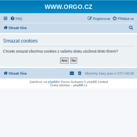
WWW.ORGO.CZ
FAQ
Registrovat
Přihlásit se
H
Obsah fóra
l
Smazat cookies
e
d
Chcete smazat všechna cookies z vašeho disku uložená tímto fórem?
a
t
Obsah fóra
Všechny časy jsou v
UTC+02:00
Založeno na
phpBB
® Forum Software © phpBB Limited
Český překlad –
phpBB.cz