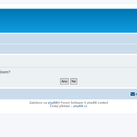
fórem?
Založeno na
phpBB
® Forum Software © phpBB Limited
Český překlad –
phpBB.cz