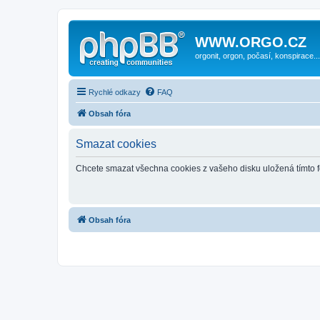
WWW.ORGO.CZ
orgonit, orgon, počasí, konspirace...
Rychlé odkazy
FAQ
Obsah fóra
Smazat cookies
Chcete smazat všechna cookies z vašeho disku uložená tímto 
Obsah fóra