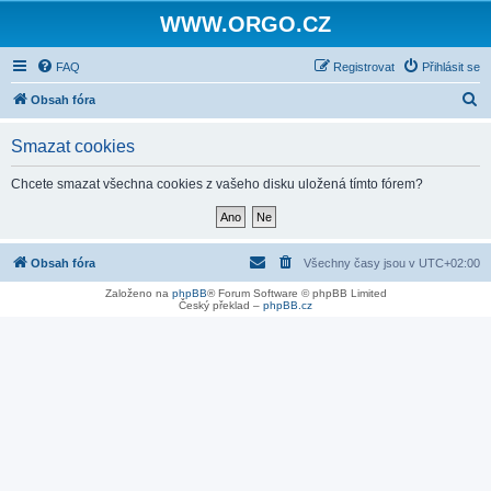
WWW.ORGO.CZ
FAQ
Registrovat
Přihlásit se
H
Obsah fóra
l
Smazat cookies
e
d
Chcete smazat všechna cookies z vašeho disku uložená tímto fórem?
a
t
Obsah fóra
Všechny časy jsou v
UTC+02:00
Založeno na
phpBB
® Forum Software © phpBB Limited
Český překlad –
phpBB.cz