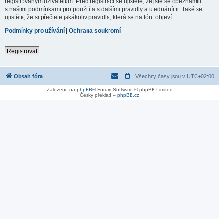
registrovaným uživatelům. Před registrací se ujistěte, že jste se obeznámili
s našimi podmínkami pro použití a s dalšími pravidly a ujednáními. Také se
ujistěte, že si přečtete jakákoliv pravidla, která se na fóru objeví.
Podmínky pro užívání
|
Ochrana soukromí
Registrovat
Obsah fóra
Všechny časy jsou v
UTC+02:00
Založeno na
phpBB
® Forum Software © phpBB Limited
Český překlad –
phpBB.cz