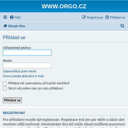
WWW.ORGO.CZ
FAQ
Registrovat
Přihlásit se
H
Obsah fóra
l
Přihlásit se
e
d
Uživatelské jméno:
a
t
Heslo:
Zapomněl(a) jsem heslo
Znovu poslat aktivační e-mail
Přihlásit mě automaticky při každé návštěvě
Skrýt můj online stav pro toto přihlášení
REGISTROVAT
Pro přihlášení musíte být registrován. Registrace trvá jen pár vteřin a dává vám
mnohem větší možnosti. Administrátor fóra též může dávat rozšířené pravomoci