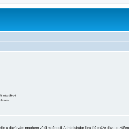
ždé návštěvě
hlášení
 vteřin a dává vám mnohem větší možnosti. Administrátor fóra též může dávat rozšíře