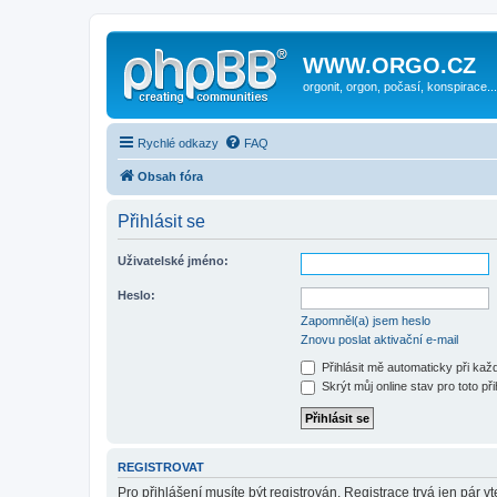
WWW.ORGO.CZ
orgonit, orgon, počasí, konspirace...
Rychlé odkazy
FAQ
Obsah fóra
Přihlásit se
Uživatelské jméno:
Heslo:
Zapomněl(a) jsem heslo
Znovu poslat aktivační e-mail
Přihlásit mě automaticky při ka
Skrýt můj online stav pro toto při
REGISTROVAT
Pro přihlášení musíte být registrován. Registrace trvá jen pár