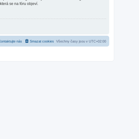
která se na fóru objeví.
Kontaktujte nás
Smazat cookies
Všechny časy jsou v
UTC+02:00