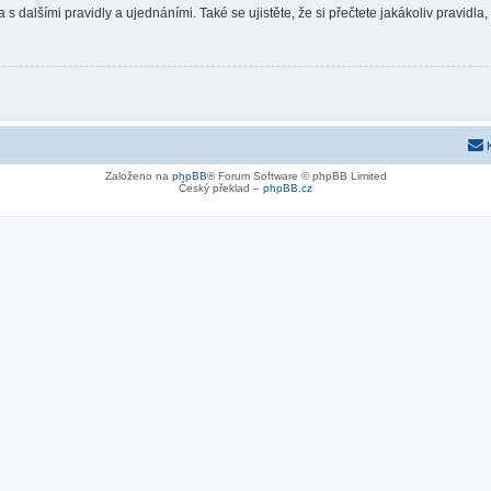
 s dalšími pravidly a ujednáními. Také se ujistěte, že si přečtete jakákoliv pravidla, 
Založeno na
phpBB
® Forum Software © phpBB Limited
Český překlad –
phpBB.cz