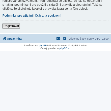
registrovaným uživatelům. Před registrací se ujistěte, že jste se obeznámili
s našimi podmínkami pro použití a s dalšími pravidly a ujednáními. Také se
ujistěte, že si přečtete jakákoliv pravidla, která se na fóru objeví.
Podmínky pro užívání
|
Ochrana soukromí
Registrovat
Obsah fóra
Všechny časy jsou v
UTC+02:00
Založeno na
phpBB
® Forum Software © phpBB Limited
Český překlad –
phpBB.cz