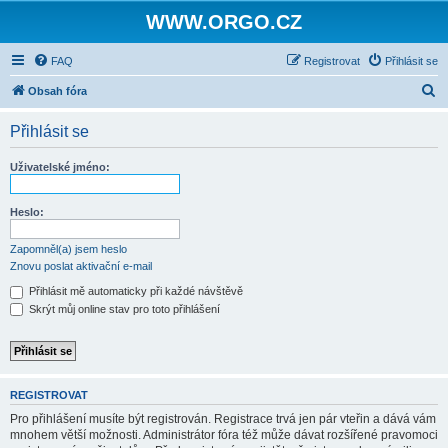
WWW.ORGO.CZ
FAQ
Registrovat
Přihlásit se
H
Obsah fóra
l
Přihlásit se
e
d
Uživatelské jméno:
a
t
Heslo:
Zapomněl(a) jsem heslo
Znovu poslat aktivační e-mail
Přihlásit mě automaticky při každé návštěvě
Skrýt můj online stav pro toto přihlášení
REGISTROVAT
Pro přihlášení musíte být registrován. Registrace trvá jen pár vteřin a dává vám
mnohem větší možnosti. Administrátor fóra též může dávat rozšířené pravomoci