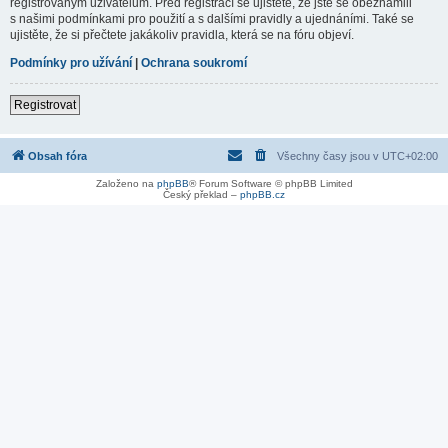
registrovaným uživatelům. Před registrací se ujistěte, že jste se obeznámili
s našimi podmínkami pro použití a s dalšími pravidly a ujednáními. Také se
ujistěte, že si přečtete jakákoliv pravidla, která se na fóru objeví.
Podmínky pro užívání
|
Ochrana soukromí
Registrovat
Obsah fóra
Všechny časy jsou v
UTC+02:00
Založeno na
phpBB
® Forum Software © phpBB Limited
Český překlad –
phpBB.cz