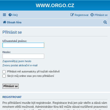
WWW.ORGO.CZ
FAQ
Registrovat
Přihlásit se
H
Obsah fóra
l
Přihlásit se
e
d
Uživatelské jméno:
a
t
Heslo:
Zapomněl(a) jsem heslo
Znovu poslat aktivační e-mail
Přihlásit mě automaticky při každé návštěvě
Skrýt můj online stav pro toto přihlášení
REGISTROVAT
Pro přihlášení musíte být registrován. Registrace trvá jen pár vteřin a dává vám
mnohem větší možnosti. Administrátor fóra též může dávat rozšířené pravomoci