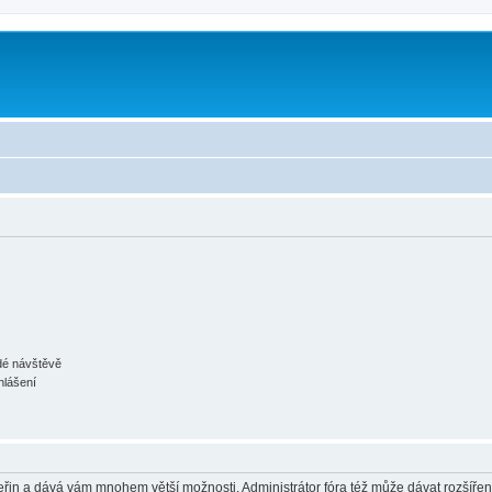
ždé návštěvě
hlášení
 vteřin a dává vám mnohem větší možnosti. Administrátor fóra též může dávat rozšíře