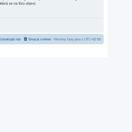
která se na fóru objeví.
Kontaktujte nás
Smazat cookies
Všechny časy jsou v
UTC+02:00