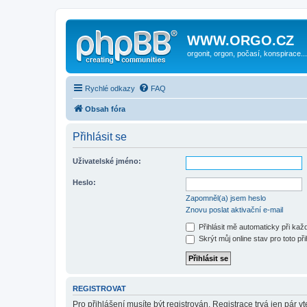
WWW.ORGO.CZ
orgonit, orgon, počasí, konspirace...
Rychlé odkazy
FAQ
Obsah fóra
Přihlásit se
Uživatelské jméno:
Heslo:
Zapomněl(a) jsem heslo
Znovu poslat aktivační e-mail
Přihlásit mě automaticky při ka
Skrýt můj online stav pro toto při
REGISTROVAT
Pro přihlášení musíte být registrován. Registrace trvá jen pár