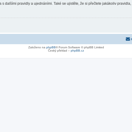
 s dalšími pravidly a ujednáními. Také se ujistěte, že si přečtete jakákoliv pravidla, 
Založeno na
phpBB
® Forum Software © phpBB Limited
Český překlad –
phpBB.cz