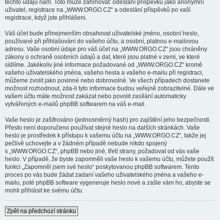
těchto údajů nám. Toto může zahrnovat: odeslání příspěvků jako anonymní
uživatel, registrace na „WWW.ORGO.CZ“ a odeslání příspěvků po vaší
registrace, když jste přihlášeni.
Váš účet bude přinejmenším obsahovat uživatelské jméno, osobní heslo,
používané při přihlašování do vašeho účtu, a osobní, platnou e-mailovou
adresu. Vaše osobní údaje pro váš účet na „WWW.ORGO.CZ“ jsou chráněny
zákony o ochraně osobních údajů a dat, které jsou platné v zemi, ve které
sídlíme. Jakékoliv jiné informace požadované od „WWW.ORGO.CZ“ kromě
vašeho uživatelského jména, vašeho hesla a vašeho e-mailu při registraci,
můžeme zvolit jako povinné nebo dobrovolné. Ve všech případech dostanete
možnost rozhodnout, zda-li tyto informace budou veřejně zobrazitelné. Dále ve
vašem účtu máte možnost zakázat nebo povolit zasílání automaticky
vytvářených e-mailů phpBB softwarem na váš e-mail.
Vaše heslo je zašifrováno (jednosměrný hash) pro zajištění jeho bezpečnosti.
Přesto není doporučeno používat stejné heslo na dalších stránkách. Vaše
heslo je prostředek k přístupu k vašemu účtu na „WWW.ORGO.CZ“, takže jej
pečlivě uchovejte a v žádném případě nebude nikdo spojený
s „WWW.ORGO.CZ“, phpBB nebo jiné, třetí strany, požadovat od vás vaše
heslo. V případě, že byste zapomněli vaše heslo k vašemu účtu, můžete použít
funkci „Zapomněl jsem své heslo“ poskytovanou phpBB softwarem. Tento
proces po vás bude žádat zadaní vašeho uživatelského jména a vašeho e-
mailu, poté phpBB software vygeneruje heslo nové a zašle vám ho, abyste se
mohli přihlásit ke svému účtu.
Zpět na předchozí stránku