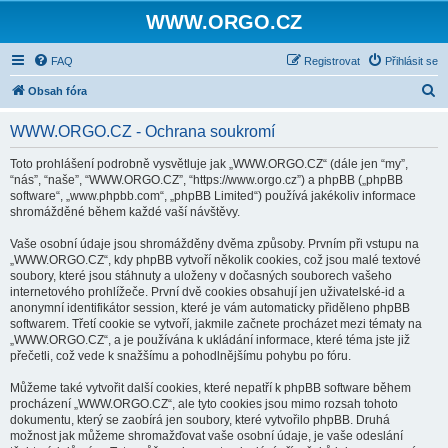
WWW.ORGO.CZ
FAQ
Registrovat
Přihlásit se
H
Obsah fóra
l
WWW.ORGO.CZ - Ochrana soukromí
e
d
Toto prohlášení podrobně vysvětluje jak „WWW.ORGO.CZ“ (dále jen “my”,
“nás”, “naše”, “WWW.ORGO.CZ”, “https://www.orgo.cz”) a phpBB („phpBB
a
software“, „www.phpbb.com“, „phpBB Limited“) používá jakékoliv informace
t
shromážděné během každé vaší návštěvy.
Vaše osobní údaje jsou shromážděny dvěma způsoby. Prvním při vstupu na
„WWW.ORGO.CZ“, kdy phpBB vytvoří několik cookies, což jsou malé textové
soubory, které jsou stáhnuty a uloženy v dočasných souborech vašeho
internetového prohlížeče. První dvě cookies obsahují jen uživatelské-id a
anonymní identifikátor session, které je vám automaticky přiděleno phpBB
softwarem. Třetí cookie se vytvoří, jakmile začnete procházet mezi tématy na
„WWW.ORGO.CZ“, a je používána k ukládání informace, které téma jste již
přečetli, což vede k snažšímu a pohodlnějšímu pohybu po fóru.
Můžeme také vytvořit další cookies, které nepatří k phpBB software během
procházení „WWW.ORGO.CZ“, ale tyto cookies jsou mimo rozsah tohoto
dokumentu, který se zaobírá jen soubory, které vytvořilo phpBB. Druhá
možnost jak můžeme shromažďovat vaše osobní údaje, je vaše odeslání