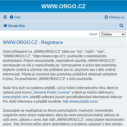
WWW.ORGO.CZ
FAQ
Přihlásit se
H
Obsah fóra
l
Jazyk:
e
WWW.ORGO.CZ - Registrace
d
Svým přístupem na „WWW.ORGO.CZ“ (dále jen “my”, “naše”, “nás”,
a
“WWW.ORGO.CZ”, “https://www.orgo.cz”), souhlasíte s následujícími
t
podmínkami. Pokud nesouhlasíte, neprodleně opusťte „WWW.ORGO.CZ“,
nevstupujte na něj a nepoužívejte jej. Vyhrazujeme si právo tyto podmínky
kdykoliv změnit a učiníme vše potřebné pro to, abychom vás o této změně
informovali. Přesto je rozumné tyto podmínky průběžně sledovat vzhledem
k tomu, že používáním „WWW.ORGO.CZ“ s nimi souhlasíte.
Naše fóra beží na systému phpBB, což je řešení internetového fóra, které je
vydané pod licencí „
General Public License
“ a které je možno stáhnout z
www.phpbb.com
. phpBB software pouze zprostředkovává internetové diskuze.
Pro další informace o phpBB navštivte:
http://www.phpbb.com/
.
Zavazujete se nepřispívat na fórum pohoršujícím, hanlivým, nevhodným,
vulgárním nebo jiným materiálem, který by mohl porušovat platné zákony ve
vaší zemi, zákony v zemi, kde sídlí „WWW.ORGO.CZ“, nebo platné mezinárodní
právo. Tato činnost může vést k okamžitému a trvalému vykázání z fóra a/nebo