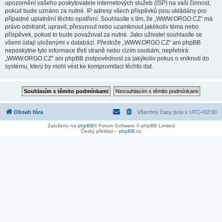
upozornění vašeho poskytovatele internetových služeb (ISP) na vaši činnost,
pokud bude uznáno za nutné. IP adresy všech příspěvků jsou ukládány pro
případné uplatnění těchto opatření. Souhlasíte s tím, že „WWW.ORGO.CZ“ má
právo odstranit, upravit, přesunout nebo uzamknout jakékoliv téma nebo
příspěvek, pokud to bude považovat za nutné. Jako uživatel souhlasíte se
všemi údaji uloženými v databázi. Přestože „WWW.ORGO.CZ“ ani phpBB
neposkytne tyto informace třetí straně nebo cizím osobám, nepřebírá
„WWW.ORGO.CZ“ ani phpBB zodpovědnost za jakýkoliv pokus o vniknutí do
systému, který by mohl vést ke kompromitaci těchto dat.
Obsah fóra
Všechny časy jsou v
UTC+02:00
Založeno na
phpBB
® Forum Software © phpBB Limited
Český překlad –
phpBB.cz