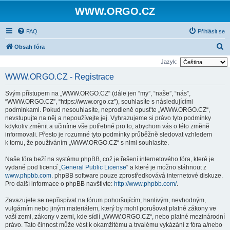
WWW.ORGO.CZ
FAQ
Přihlásit se
H
Obsah fóra
l
Jazyk:
e
WWW.ORGO.CZ - Registrace
d
Svým přístupem na „WWW.ORGO.CZ“ (dále jen “my”, “naše”, “nás”,
a
“WWW.ORGO.CZ”, “https://www.orgo.cz”), souhlasíte s následujícími
t
podmínkami. Pokud nesouhlasíte, neprodleně opusťte „WWW.ORGO.CZ“,
nevstupujte na něj a nepoužívejte jej. Vyhrazujeme si právo tyto podmínky
kdykoliv změnit a učiníme vše potřebné pro to, abychom vás o této změně
informovali. Přesto je rozumné tyto podmínky průběžně sledovat vzhledem
k tomu, že používáním „WWW.ORGO.CZ“ s nimi souhlasíte.
Naše fóra beží na systému phpBB, což je řešení internetového fóra, které je
vydané pod licencí „
General Public License
“ a které je možno stáhnout z
www.phpbb.com
. phpBB software pouze zprostředkovává internetové diskuze.
Pro další informace o phpBB navštivte:
http://www.phpbb.com/
.
Zavazujete se nepřispívat na fórum pohoršujícím, hanlivým, nevhodným,
vulgárním nebo jiným materiálem, který by mohl porušovat platné zákony ve
vaší zemi, zákony v zemi, kde sídlí „WWW.ORGO.CZ“, nebo platné mezinárodní
právo. Tato činnost může vést k okamžitému a trvalému vykázání z fóra a/nebo