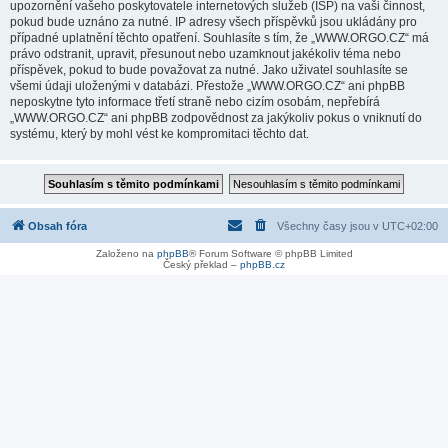
upozornění vašeho poskytovatele internetových služeb (ISP) na vaši činnost,
pokud bude uznáno za nutné. IP adresy všech příspěvků jsou ukládány pro
případné uplatnění těchto opatření. Souhlasíte s tím, že „WWW.ORGO.CZ“ má
právo odstranit, upravit, přesunout nebo uzamknout jakékoliv téma nebo
příspěvek, pokud to bude považovat za nutné. Jako uživatel souhlasíte se
všemi údaji uloženými v databázi. Přestože „WWW.ORGO.CZ“ ani phpBB
neposkytne tyto informace třetí straně nebo cizím osobám, nepřebírá
„WWW.ORGO.CZ“ ani phpBB zodpovědnost za jakýkoliv pokus o vniknutí do
systému, který by mohl vést ke kompromitaci těchto dat.
Obsah fóra
Všechny časy jsou v
UTC+02:00
Založeno na
phpBB
® Forum Software © phpBB Limited
Český překlad –
phpBB.cz