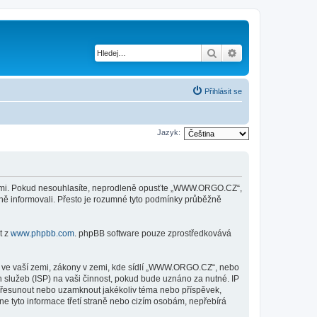
Hledat
Pokročilé hledání
Přihlásit se
Jazyk:
kami. Pokud nesouhlasíte, neprodleně opusťte „WWW.ORGO.CZ“,
ěně informovali. Přesto je rozumné tyto podmínky průběžně
t z
www.phpbb.com
. phpBB software pouze zprostředkovává
y ve vaší zemi, zákony v zemi, kde sídlí „WWW.ORGO.CZ“, nebo
 služeb (ISP) na vaši činnost, pokud bude uznáno za nutné. IP
 přesunout nebo uzamknout jakékoliv téma nebo příspěvek,
 tyto informace třetí straně nebo cizím osobám, nepřebírá