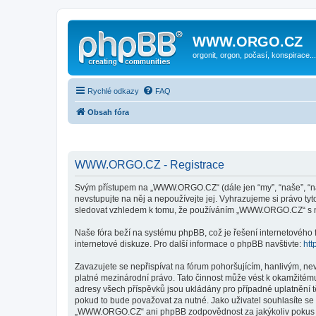
WWW.ORGO.CZ
orgonit, orgon, počasí, konspirace...
Rychlé odkazy
FAQ
Obsah fóra
WWW.ORGO.CZ - Registrace
Svým přístupem na „WWW.ORGO.CZ“ (dále jen “my”, “naše”, “n
nevstupujte na něj a nepoužívejte jej. Vyhrazujeme si právo t
sledovat vzhledem k tomu, že používáním „WWW.ORGO.CZ“ s ni
Naše fóra beží na systému phpBB, což je řešení internetového fó
internetové diskuze. Pro další informace o phpBB navštivte:
htt
Zavazujete se nepřispívat na fórum pohoršujícím, hanlivým, n
platné mezinárodní právo. Tato činnost může vést k okamžitému
adresy všech příspěvků jsou ukládány pro případné uplatnění 
pokud to bude považovat za nutné. Jako uživatel souhlasíte s
„WWW.ORGO.CZ“ ani phpBB zodpovědnost za jakýkoliv pokus o v