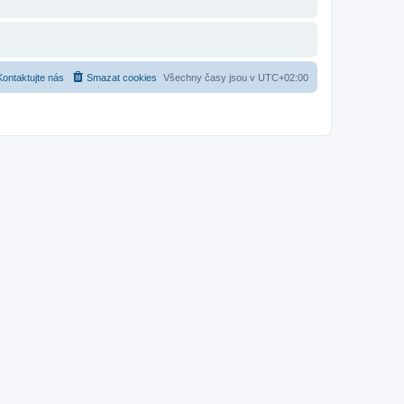
Kontaktujte nás
Smazat cookies
Všechny časy jsou v
UTC+02:00