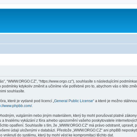
ás”, “WWW.ORGO.CZ”, “https://www.orgo.cz”), souhlasíte s následujícími podmín
yto podmínky kdykoliv změnit a učiníme vše potřebné pro to, abychom vás o této zm
mi souhlasíte.
ra, které je vydané pod licencí „
General Public License
“ a které je možno stáhnou
p://www.phpbb.com/
.
evhodným, vulgárním nebo jiným materiálem, který by mohl porušovat platné zákon
 a trvalému vykázání z fóra a/nebo upozornění vašeho poskytovatele internetových
těchto opatření. Souhlasíte s tím, že „WWW.ORGO.CZ“ má právo odstranit, upravit,
e všemi údaji uloženými v databázi. Přestože „WWW.ORGO.CZ“ ani phpBB neposkytne
niknutí do systému, který by mohl vést ke kompromitaci těchto dat.