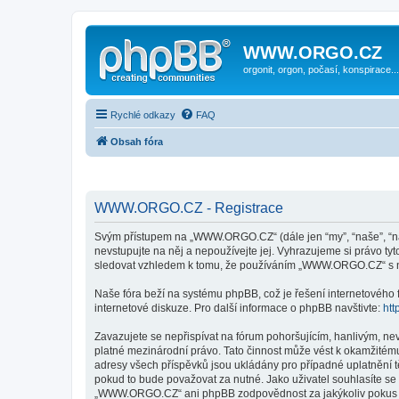
WWW.ORGO.CZ
orgonit, orgon, počasí, konspirace...
Rychlé odkazy
FAQ
Obsah fóra
WWW.ORGO.CZ - Registrace
Svým přístupem na „WWW.ORGO.CZ“ (dále jen “my”, “naše”, “n
nevstupujte na něj a nepoužívejte jej. Vyhrazujeme si právo t
sledovat vzhledem k tomu, že používáním „WWW.ORGO.CZ“ s ni
Naše fóra beží na systému phpBB, což je řešení internetového fó
internetové diskuze. Pro další informace o phpBB navštivte:
htt
Zavazujete se nepřispívat na fórum pohoršujícím, hanlivým, n
platné mezinárodní právo. Tato činnost může vést k okamžitému
adresy všech příspěvků jsou ukládány pro případné uplatnění 
pokud to bude považovat za nutné. Jako uživatel souhlasíte s
„WWW.ORGO.CZ“ ani phpBB zodpovědnost za jakýkoliv pokus o v