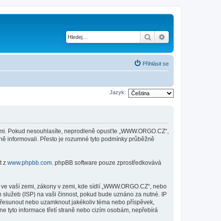
Hledat
Pokročilé hledání
Přihlásit se
Jazyk:
kami. Pokud nesouhlasíte, neprodleně opusťte „WWW.ORGO.CZ“,
ěně informovali. Přesto je rozumné tyto podmínky průběžně
t z
www.phpbb.com
. phpBB software pouze zprostředkovává
y ve vaší zemi, zákony v zemi, kde sídlí „WWW.ORGO.CZ“, nebo
 služeb (ISP) na vaši činnost, pokud bude uznáno za nutné. IP
 přesunout nebo uzamknout jakékoliv téma nebo příspěvek,
 tyto informace třetí straně nebo cizím osobám, nepřebírá