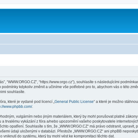
ás”, “WWW.ORGO.CZ”, “https://www.orgo.cz”), souhlasíte s následujícími podmín
yto podmínky kdykoliv změnit a učiníme vše potřebné pro to, abychom vás o této zm
mi souhlasíte.
ra, které je vydané pod licencí „
General Public License
“ a které je možno stáhnou
p://www.phpbb.com/
.
evhodným, vulgárním nebo jiným materiálem, který by mohl porušovat platné zákon
 a trvalému vykázání z fóra a/nebo upozornění vašeho poskytovatele internetových
těchto opatření. Souhlasíte s tím, že „WWW.ORGO.CZ“ má právo odstranit, upravit,
e všemi údaji uloženými v databázi. Přestože „WWW.ORGO.CZ“ ani phpBB neposkytne
niknutí do systému, který by mohl vést ke kompromitaci těchto dat.