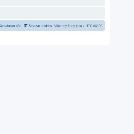
Kontaktujte nás
Smazat cookies
Všechny časy jsou v
UTC+02:00