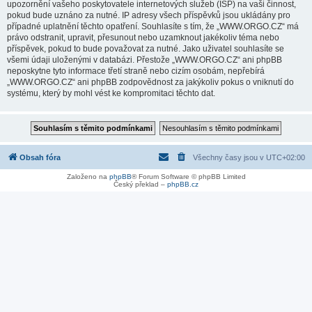
upozornění vašeho poskytovatele internetových služeb (ISP) na vaši činnost,
pokud bude uznáno za nutné. IP adresy všech příspěvků jsou ukládány pro
případné uplatnění těchto opatření. Souhlasíte s tím, že „WWW.ORGO.CZ“ má
právo odstranit, upravit, přesunout nebo uzamknout jakékoliv téma nebo
příspěvek, pokud to bude považovat za nutné. Jako uživatel souhlasíte se
všemi údaji uloženými v databázi. Přestože „WWW.ORGO.CZ“ ani phpBB
neposkytne tyto informace třetí straně nebo cizím osobám, nepřebírá
„WWW.ORGO.CZ“ ani phpBB zodpovědnost za jakýkoliv pokus o vniknutí do
systému, který by mohl vést ke kompromitaci těchto dat.
Obsah fóra
Všechny časy jsou v
UTC+02:00
Založeno na
phpBB
® Forum Software © phpBB Limited
Český překlad –
phpBB.cz