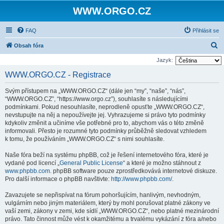
WWW.ORGO.CZ
FAQ
Přihlásit se
H
Obsah fóra
l
Jazyk:
e
WWW.ORGO.CZ - Registrace
d
Svým přístupem na „WWW.ORGO.CZ“ (dále jen “my”, “naše”, “nás”,
a
“WWW.ORGO.CZ”, “https://www.orgo.cz”), souhlasíte s následujícími
t
podmínkami. Pokud nesouhlasíte, neprodleně opusťte „WWW.ORGO.CZ“,
nevstupujte na něj a nepoužívejte jej. Vyhrazujeme si právo tyto podmínky
kdykoliv změnit a učiníme vše potřebné pro to, abychom vás o této změně
informovali. Přesto je rozumné tyto podmínky průběžně sledovat vzhledem
k tomu, že používáním „WWW.ORGO.CZ“ s nimi souhlasíte.
Naše fóra beží na systému phpBB, což je řešení internetového fóra, které je
vydané pod licencí „
General Public License
“ a které je možno stáhnout z
www.phpbb.com
. phpBB software pouze zprostředkovává internetové diskuze.
Pro další informace o phpBB navštivte:
http://www.phpbb.com/
.
Zavazujete se nepřispívat na fórum pohoršujícím, hanlivým, nevhodným,
vulgárním nebo jiným materiálem, který by mohl porušovat platné zákony ve
vaší zemi, zákony v zemi, kde sídlí „WWW.ORGO.CZ“, nebo platné mezinárodní
právo. Tato činnost může vést k okamžitému a trvalému vykázání z fóra a/nebo