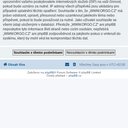
upozornění vašeho poskytovatele internetových služeb (ISP) na vaši činnost,
pokud bude uznáno za nutné. IP adresy všech příspěvků jsou ukládány pro
případné uplatnění těchto opatření. Souhlasíte s tím, že „WWW.ORGO.CZ“ má
právo odstranit, upravit, přesunout nebo uzamknout jakékoliv téma nebo
příspěvek, pokud to bude považovat za nutné. Jako uživatel souhlasíte se
všemi údaji uloženými v databázi. Přestože „WWW.ORGO.CZ“ ani phpBB
neposkytne tyto informace třetí straně nebo cizím osobám, nepřebírá
„WWW.ORGO.CZ“ ani phpBB zodpovědnost za jakýkoliv pokus o vniknutí do
systému, který by mohl vést ke kompromitaci těchto dat.
Obsah fóra
Všechny časy jsou v
UTC+02:00
Založeno na
phpBB
® Forum Software © phpBB Limited
Český překlad –
phpBB.cz