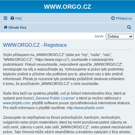
WWW.ORGO.CZ
FAQ
Přihlásit se
H
Obsah fóra
l
Jazyk:
e
WWW.ORGO.CZ - Registrace
d
Svým přístupem na „WWW.ORGO.CZ“ (dále jen “my”, “naše”, “nás”,
a
“WWW.ORGO.CZ”, “https://www.orgo.cz”), souhlasíte s následujícími
t
podmínkami. Pokud nesouhlasíte, neprodleně opusťte „WWW.ORGO.CZ“,
nevstupujte na něj a nepoužívejte jej. Vyhrazujeme si právo tyto podmínky
kdykoliv změnit a učiníme vše potřebné pro to, abychom vás o této změně
informovali. Přesto je rozumné tyto podmínky průběžně sledovat vzhledem
k tomu, že používáním „WWW.ORGO.CZ“ s nimi souhlasíte.
Naše fóra beží na systému phpBB, což je řešení internetového fóra, které je
vydané pod licencí „
General Public License
“ a které je možno stáhnout z
www.phpbb.com
. phpBB software pouze zprostředkovává internetové diskuze.
Pro další informace o phpBB navštivte:
http://www.phpbb.com/
.
Zavazujete se nepřispívat na fórum pohoršujícím, hanlivým, nevhodným,
vulgárním nebo jiným materiálem, který by mohl porušovat platné zákony ve
vaší zemi, zákony v zemi, kde sídlí „WWW.ORGO.CZ“, nebo platné mezinárodní
právo. Tato činnost může vést k okamžitému a trvalému vykázání z fóra a/nebo