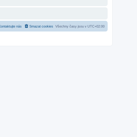
Kontaktujte nás
Smazat cookies
Všechny časy jsou v
UTC+02:00