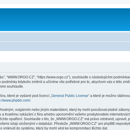
ás”, “WWW.ORGO.CZ”, “https://www.orgo.cz”), souhlasíte s následujícími podmín
yto podmínky kdykoliv změnit a učiníme vše potřebné pro to, abychom vás o této zm
mi souhlasíte.
ra, které je vydané pod licencí „
General Public License
“ a které je možno stáhnou
p://www.phpbb.com/
.
evhodným, vulgárním nebo jiným materiálem, který by mohl porušovat platné zákon
 a trvalému vykázání z fóra a/nebo upozornění vašeho poskytovatele internetových
těchto opatření. Souhlasíte s tím, že „WWW.ORGO.CZ“ má právo odstranit, upravit,
e všemi údaji uloženými v databázi. Přestože „WWW.ORGO.CZ“ ani phpBB neposkytne
niknutí do systému, který by mohl vést ke kompromitaci těchto dat.