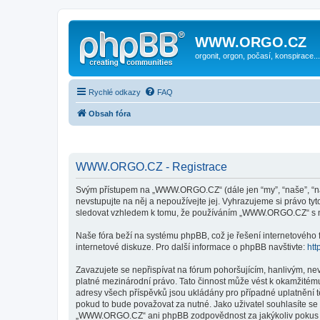
WWW.ORGO.CZ
orgonit, orgon, počasí, konspirace...
Rychlé odkazy
FAQ
Obsah fóra
WWW.ORGO.CZ - Registrace
Svým přístupem na „WWW.ORGO.CZ“ (dále jen “my”, “naše”, “n
nevstupujte na něj a nepoužívejte jej. Vyhrazujeme si právo t
sledovat vzhledem k tomu, že používáním „WWW.ORGO.CZ“ s ni
Naše fóra beží na systému phpBB, což je řešení internetového fó
internetové diskuze. Pro další informace o phpBB navštivte:
htt
Zavazujete se nepřispívat na fórum pohoršujícím, hanlivým, n
platné mezinárodní právo. Tato činnost může vést k okamžitému
adresy všech příspěvků jsou ukládány pro případné uplatnění 
pokud to bude považovat za nutné. Jako uživatel souhlasíte s
„WWW.ORGO.CZ“ ani phpBB zodpovědnost za jakýkoliv pokus o v