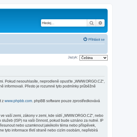
Hledat
Pokročilé hledání
Přihlásit se
Jazyk:
kami. Pokud nesouhlasíte, neprodleně opusťte „WWW.ORGO.CZ“,
ěně informovali. Přesto je rozumné tyto podmínky průběžně
t z
www.phpbb.com
. phpBB software pouze zprostředkovává
y ve vaší zemi, zákony v zemi, kde sídlí „WWW.ORGO.CZ“, nebo
 služeb (ISP) na vaši činnost, pokud bude uznáno za nutné. IP
 přesunout nebo uzamknout jakékoliv téma nebo příspěvek,
 tyto informace třetí straně nebo cizím osobám, nepřebírá