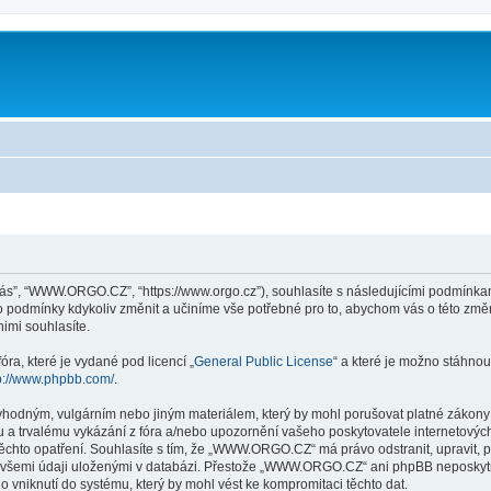
ás”, “WWW.ORGO.CZ”, “https://www.orgo.cz”), souhlasíte s následujícími podmín
yto podmínky kdykoliv změnit a učiníme vše potřebné pro to, abychom vás o této zm
mi souhlasíte.
ra, které je vydané pod licencí „
General Public License
“ a které je možno stáhnou
p://www.phpbb.com/
.
evhodným, vulgárním nebo jiným materiálem, který by mohl porušovat platné zákon
 a trvalému vykázání z fóra a/nebo upozornění vašeho poskytovatele internetových
těchto opatření. Souhlasíte s tím, že „WWW.ORGO.CZ“ má právo odstranit, upravit,
e všemi údaji uloženými v databázi. Přestože „WWW.ORGO.CZ“ ani phpBB neposkytne
niknutí do systému, který by mohl vést ke kompromitaci těchto dat.