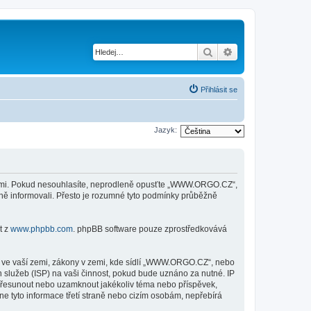
Hledat
Pokročilé hledání
Přihlásit se
Jazyk:
kami. Pokud nesouhlasíte, neprodleně opusťte „WWW.ORGO.CZ“,
ěně informovali. Přesto je rozumné tyto podmínky průběžně
t z
www.phpbb.com
. phpBB software pouze zprostředkovává
y ve vaší zemi, zákony v zemi, kde sídlí „WWW.ORGO.CZ“, nebo
 služeb (ISP) na vaši činnost, pokud bude uznáno za nutné. IP
 přesunout nebo uzamknout jakékoliv téma nebo příspěvek,
 tyto informace třetí straně nebo cizím osobám, nepřebírá