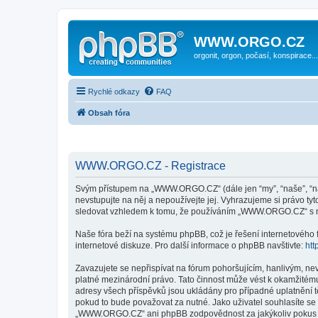
WWW.ORGO.CZ
orgonit, orgon, počasí, konspirace...
Rychlé odkazy
FAQ
Obsah fóra
WWW.ORGO.CZ - Registrace
Svým přístupem na „WWW.ORGO.CZ“ (dále jen “my”, “naše”, “n
nevstupujte na něj a nepoužívejte jej. Vyhrazujeme si právo t
sledovat vzhledem k tomu, že používáním „WWW.ORGO.CZ“ s ni
Naše fóra beží na systému phpBB, což je řešení internetového fó
internetové diskuze. Pro další informace o phpBB navštivte:
htt
Zavazujete se nepřispívat na fórum pohoršujícím, hanlivým, n
platné mezinárodní právo. Tato činnost může vést k okamžitému
adresy všech příspěvků jsou ukládány pro případné uplatnění 
pokud to bude považovat za nutné. Jako uživatel souhlasíte s
„WWW.ORGO.CZ“ ani phpBB zodpovědnost za jakýkoliv pokus o v