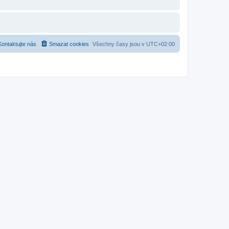
Kontaktujte nás
Smazat cookies
Všechny časy jsou v
UTC+02:00