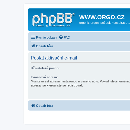
WWW.ORGO.CZ
orgonit, orgon, počasí, konspirace...
Rychlé odkazy
FAQ
Obsah fóra
Poslat aktivační e-mail
Uživatelské jméno:
E-mailová adresa:
Musíte uvést adresu nastavenou u vašeho účtu. Pokud jste ji neměnili, 
adresa, se kterou jste se registrovali.
Obsah fóra