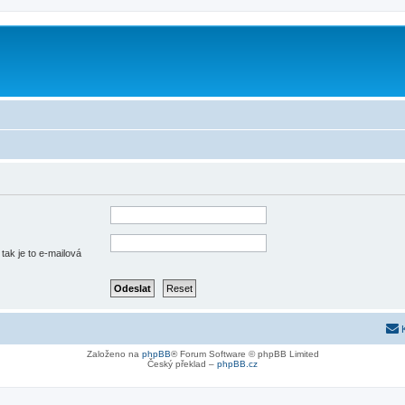
tak je to e-mailová
Založeno na
phpBB
® Forum Software © phpBB Limited
Český překlad –
phpBB.cz