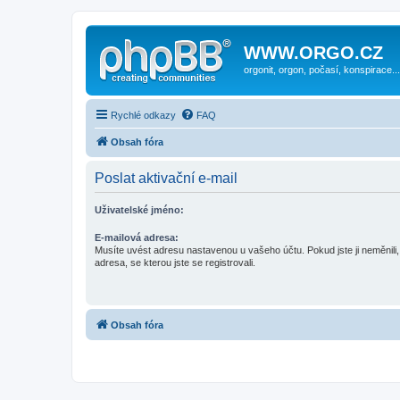
WWW.ORGO.CZ
orgonit, orgon, počasí, konspirace...
Rychlé odkazy
FAQ
Obsah fóra
Poslat aktivační e-mail
Uživatelské jméno:
E-mailová adresa:
Musíte uvést adresu nastavenou u vašeho účtu. Pokud jste ji neměnili, 
adresa, se kterou jste se registrovali.
Obsah fóra