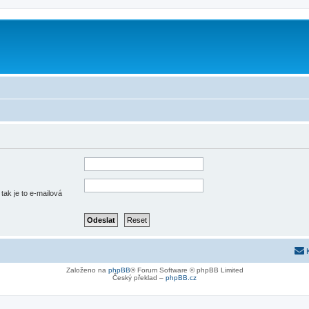
tak je to e-mailová
Založeno na
phpBB
® Forum Software © phpBB Limited
Český překlad –
phpBB.cz