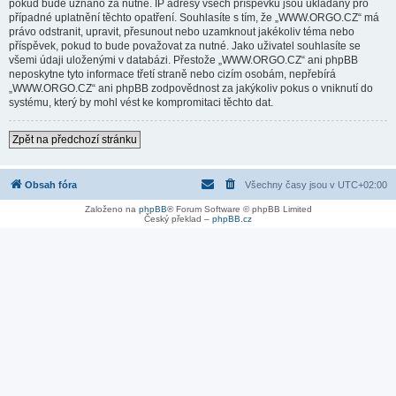
pokud bude uznáno za nutné. IP adresy všech příspěvků jsou ukládány pro
případné uplatnění těchto opatření. Souhlasíte s tím, že „WWW.ORGO.CZ“ má
právo odstranit, upravit, přesunout nebo uzamknout jakékoliv téma nebo
příspěvek, pokud to bude považovat za nutné. Jako uživatel souhlasíte se
všemi údaji uloženými v databázi. Přestože „WWW.ORGO.CZ“ ani phpBB
neposkytne tyto informace třetí straně nebo cizím osobám, nepřebírá
„WWW.ORGO.CZ“ ani phpBB zodpovědnost za jakýkoliv pokus o vniknutí do
systému, který by mohl vést ke kompromitaci těchto dat.
Zpět na předchozí stránku
Obsah fóra
Všechny časy jsou v
UTC+02:00
Založeno na
phpBB
® Forum Software © phpBB Limited
Český překlad –
phpBB.cz