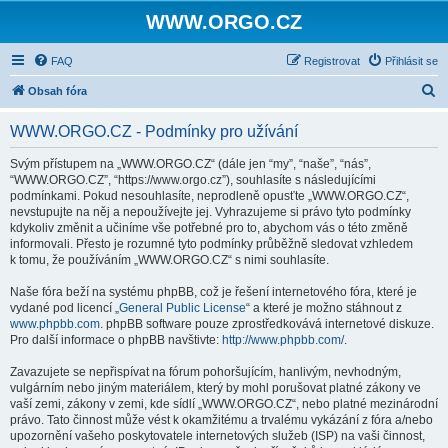
WWW.ORGO.CZ
FAQ
Registrovat
Přihlásit se
H
Obsah fóra
l
WWW.ORGO.CZ - Podmínky pro užívání
e
d
Svým přístupem na „WWW.ORGO.CZ“ (dále jen “my”, “naše”, “nás”,
“WWW.ORGO.CZ”, “https://www.orgo.cz”), souhlasíte s následujícími
a
podmínkami. Pokud nesouhlasíte, neprodleně opusťte „WWW.ORGO.CZ“,
t
nevstupujte na něj a nepoužívejte jej. Vyhrazujeme si právo tyto podmínky
kdykoliv změnit a učiníme vše potřebné pro to, abychom vás o této změně
informovali. Přesto je rozumné tyto podmínky průběžně sledovat vzhledem
k tomu, že používáním „WWW.ORGO.CZ“ s nimi souhlasíte.
Naše fóra beží na systému phpBB, což je řešení internetového fóra, které je
vydané pod licencí „
General Public License
“ a které je možno stáhnout z
www.phpbb.com
. phpBB software pouze zprostředkovává internetové diskuze.
Pro další informace o phpBB navštivte:
http://www.phpbb.com/
.
Zavazujete se nepřispívat na fórum pohoršujícím, hanlivým, nevhodným,
vulgárním nebo jiným materiálem, který by mohl porušovat platné zákony ve
vaší zemi, zákony v zemi, kde sídlí „WWW.ORGO.CZ“, nebo platné mezinárodní
právo. Tato činnost může vést k okamžitému a trvalému vykázání z fóra a/nebo
upozornění vašeho poskytovatele internetových služeb (ISP) na vaši činnost,