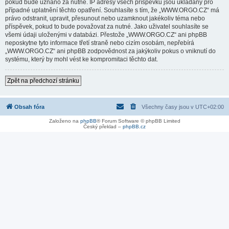
pokud bude uznáno za nutné. IP adresy všech příspěvků jsou ukládány pro
případné uplatnění těchto opatření. Souhlasíte s tím, že „WWW.ORGO.CZ“ má
právo odstranit, upravit, přesunout nebo uzamknout jakékoliv téma nebo
příspěvek, pokud to bude považovat za nutné. Jako uživatel souhlasíte se
všemi údaji uloženými v databázi. Přestože „WWW.ORGO.CZ“ ani phpBB
neposkytne tyto informace třetí straně nebo cizím osobám, nepřebírá
„WWW.ORGO.CZ“ ani phpBB zodpovědnost za jakýkoliv pokus o vniknutí do
systému, který by mohl vést ke kompromitaci těchto dat.
Zpět na předchozí stránku
Obsah fóra
Všechny časy jsou v
UTC+02:00
Založeno na
phpBB
® Forum Software © phpBB Limited
Český překlad –
phpBB.cz