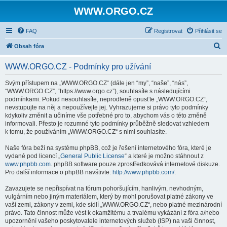
WWW.ORGO.CZ
FAQ
Registrovat
Přihlásit se
H
Obsah fóra
l
WWW.ORGO.CZ - Podmínky pro užívání
e
d
Svým přístupem na „WWW.ORGO.CZ“ (dále jen “my”, “naše”, “nás”,
“WWW.ORGO.CZ”, “https://www.orgo.cz”), souhlasíte s následujícími
a
podmínkami. Pokud nesouhlasíte, neprodleně opusťte „WWW.ORGO.CZ“,
t
nevstupujte na něj a nepoužívejte jej. Vyhrazujeme si právo tyto podmínky
kdykoliv změnit a učiníme vše potřebné pro to, abychom vás o této změně
informovali. Přesto je rozumné tyto podmínky průběžně sledovat vzhledem
k tomu, že používáním „WWW.ORGO.CZ“ s nimi souhlasíte.
Naše fóra beží na systému phpBB, což je řešení internetového fóra, které je
vydané pod licencí „
General Public License
“ a které je možno stáhnout z
www.phpbb.com
. phpBB software pouze zprostředkovává internetové diskuze.
Pro další informace o phpBB navštivte:
http://www.phpbb.com/
.
Zavazujete se nepřispívat na fórum pohoršujícím, hanlivým, nevhodným,
vulgárním nebo jiným materiálem, který by mohl porušovat platné zákony ve
vaší zemi, zákony v zemi, kde sídlí „WWW.ORGO.CZ“, nebo platné mezinárodní
právo. Tato činnost může vést k okamžitému a trvalému vykázání z fóra a/nebo
upozornění vašeho poskytovatele internetových služeb (ISP) na vaši činnost,