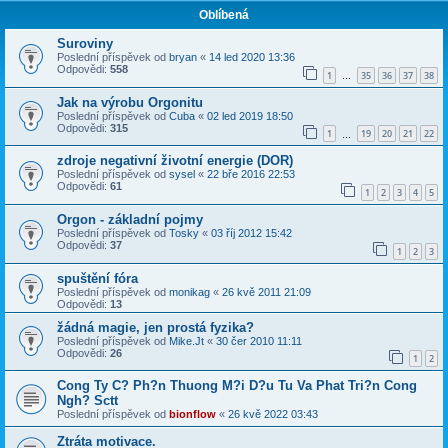
Oblíbená
Suroviny
Poslední příspěvek od
bryan
«
14 led 2020 13:36
Odpovědi:
558
1
35
36
37
38
…
Jak na výrobu Orgonitu
Poslední příspěvek od
Cuba
«
02 led 2019 18:50
Odpovědi:
315
1
19
20
21
22
…
zdroje negativní životní energie (DOR)
Poslední příspěvek od
sysel
«
22 bře 2016 22:53
Odpovědi:
61
1
2
3
4
5
Orgon - základní pojmy
Poslední příspěvek od
Tosky
«
03 říj 2012 15:42
Odpovědi:
37
1
2
3
spuštění fóra
Poslední příspěvek od
monikag
«
26 kvě 2011 21:09
Odpovědi:
13
žádná magie, jen prostá fyzika?
Poslední příspěvek od
Mike.Jt
«
30 čer 2010 11:11
Odpovědi:
26
1
2
Cong Ty C? Ph?n Thuong M?i D?u Tu Va Phat Tri?n Cong
Ngh? Sctt
Poslední příspěvek od
bionflow
«
26 kvě 2022 03:43
Ztráta motivace.