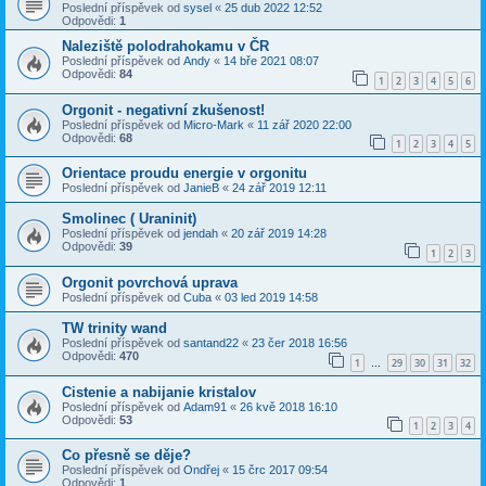
Poslední příspěvek od
sysel
«
25 dub 2022 12:52
Odpovědi:
1
Naleziště polodrahokamu v ČR
Poslední příspěvek od
Andy
«
14 bře 2021 08:07
Odpovědi:
84
1
2
3
4
5
6
Orgonit - negativní zkušenost!
Poslední příspěvek od
Micro-Mark
«
11 zář 2020 22:00
Odpovědi:
68
1
2
3
4
5
Orientace proudu energie v orgonitu
Poslední příspěvek od
JanieB
«
24 zář 2019 12:11
Smolinec ( Uraninit)
Poslední příspěvek od
jendah
«
20 zář 2019 14:28
Odpovědi:
39
1
2
3
Orgonit povrchová uprava
Poslední příspěvek od
Cuba
«
03 led 2019 14:58
TW trinity wand
Poslední příspěvek od
santand22
«
23 čer 2018 16:56
Odpovědi:
470
1
29
30
31
32
…
Cistenie a nabijanie kristalov
Poslední příspěvek od
Adam91
«
26 kvě 2018 16:10
Odpovědi:
53
1
2
3
4
Co přesně se děje?
Poslední příspěvek od
Ondřej
«
15 črc 2017 09:54
Odpovědi:
1