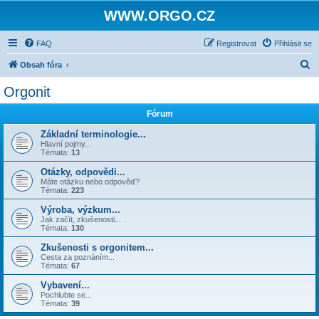
WWW.ORGO.CZ
FAQ
Registrovat
Přihlásit se
H
Obsah fóra
l
Orgonit
e
Fórum
d
a
Základní terminologie...
Hlavní pojmy...
t
Témata:
13
Otázky, odpovědi...
Máte otázku nebo odpověď?
Témata:
223
Výroba, výzkum...
Jak začít, zkušenosti...
Témata:
130
Zkušenosti s orgonitem...
Cesta za poznáním...
Témata:
67
Vybavení...
Pochlubte se...
Témata:
39