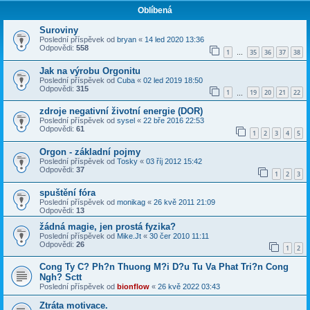
Oblíbená
Suroviny
Poslední příspěvek od
bryan
«
14 led 2020 13:36
Odpovědi:
558
1
35
36
37
38
…
Jak na výrobu Orgonitu
Poslední příspěvek od
Cuba
«
02 led 2019 18:50
Odpovědi:
315
1
19
20
21
22
…
zdroje negativní životní energie (DOR)
Poslední příspěvek od
sysel
«
22 bře 2016 22:53
Odpovědi:
61
1
2
3
4
5
Orgon - základní pojmy
Poslední příspěvek od
Tosky
«
03 říj 2012 15:42
Odpovědi:
37
1
2
3
spuštění fóra
Poslední příspěvek od
monikag
«
26 kvě 2011 21:09
Odpovědi:
13
žádná magie, jen prostá fyzika?
Poslední příspěvek od
Mike.Jt
«
30 čer 2010 11:11
Odpovědi:
26
1
2
Cong Ty C? Ph?n Thuong M?i D?u Tu Va Phat Tri?n Cong
Ngh? Sctt
Poslední příspěvek od
bionflow
«
26 kvě 2022 03:43
Ztráta motivace.