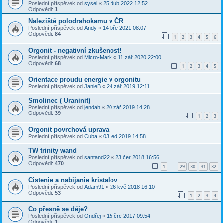
Poslední příspěvek od
sysel
«
25 dub 2022 12:52
Odpovědi:
1
Naleziště polodrahokamu v ČR
Poslední příspěvek od
Andy
«
14 bře 2021 08:07
Odpovědi:
84
1
2
3
4
5
6
Orgonit - negativní zkušenost!
Poslední příspěvek od
Micro-Mark
«
11 zář 2020 22:00
Odpovědi:
68
1
2
3
4
5
Orientace proudu energie v orgonitu
Poslední příspěvek od
JanieB
«
24 zář 2019 12:11
Smolinec ( Uraninit)
Poslední příspěvek od
jendah
«
20 zář 2019 14:28
Odpovědi:
39
1
2
3
Orgonit povrchová uprava
Poslední příspěvek od
Cuba
«
03 led 2019 14:58
TW trinity wand
Poslední příspěvek od
santand22
«
23 čer 2018 16:56
Odpovědi:
470
1
29
30
31
32
…
Cistenie a nabijanie kristalov
Poslední příspěvek od
Adam91
«
26 kvě 2018 16:10
Odpovědi:
53
1
2
3
4
Co přesně se děje?
Poslední příspěvek od
Ondřej
«
15 črc 2017 09:54
Odpovědi:
1