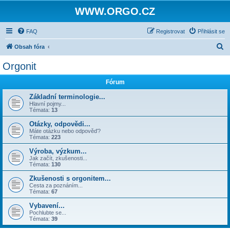
WWW.ORGO.CZ
FAQ
Registrovat
Přihlásit se
H
Obsah fóra
l
Orgonit
e
Fórum
d
a
Základní terminologie...
Hlavní pojmy...
t
Témata:
13
Otázky, odpovědi...
Máte otázku nebo odpověď?
Témata:
223
Výroba, výzkum...
Jak začít, zkušenosti...
Témata:
130
Zkušenosti s orgonitem...
Cesta za poznáním...
Témata:
67
Vybavení...
Pochlubte se...
Témata:
39