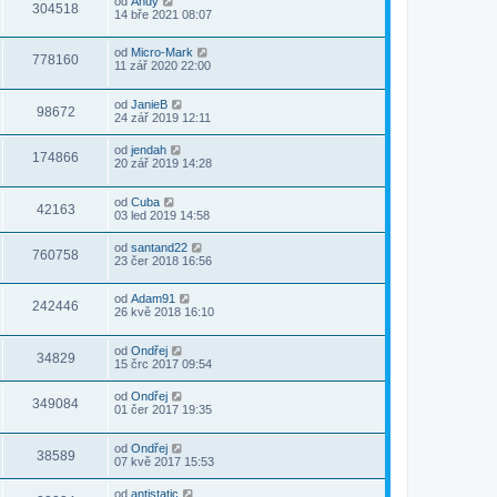
od
Andy
304518
14 bře 2021 08:07
od
Micro-Mark
778160
11 zář 2020 22:00
od
JanieB
98672
24 zář 2019 12:11
od
jendah
174866
20 zář 2019 14:28
od
Cuba
42163
03 led 2019 14:58
od
santand22
760758
23 čer 2018 16:56
od
Adam91
242446
26 kvě 2018 16:10
od
Ondřej
34829
15 črc 2017 09:54
od
Ondřej
349084
01 čer 2017 19:35
od
Ondřej
38589
07 kvě 2017 15:53
od
antistatic