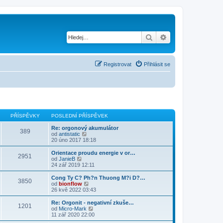
Hledat
Pokročilé hledání
Registrovat
Přihlásit se
PŘÍSPĚVKY
POSLEDNÍ PŘÍSPĚVEK
Re: orgonový akumulátor
389
Z
od
antistatic
o
20 úno 2017 18:18
b
r
Orientace proudu energie v or…
2951
a
Z
od
JanieB
z
o
24 zář 2019 12:11
i
b
t
r
Cong Ty C? Ph?n Thuong M?i D?…
3850
p
a
Z
od
bionflow
o
z
o
26 kvě 2022 03:43
s
i
b
l
t
r
Re: Orgonit - negativní zkuše…
e
1201
p
a
Z
od
Micro-Mark
d
o
z
o
11 zář 2020 22:00
n
s
i
b
í