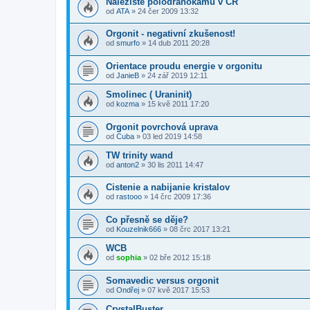
Naleziště polodrahokamu v ČR
od
ATA
» 24 čer 2009 13:32
Orgonit - negativní zkušenost!
od
smurfo
» 14 dub 2011 20:28
Orientace proudu energie v orgonitu
od
JanieB
» 24 zář 2019 12:11
Smolinec ( Uraninit)
od
kozma
» 15 kvě 2011 17:20
Orgonit povrchová uprava
od
Cuba
» 03 led 2019 14:58
TW trinity wand
od
anton2
» 30 lis 2011 14:47
Cistenie a nabijanie kristalov
od
rastooo
» 14 črc 2009 17:36
Co přesně se děje?
od
Kouzelnik666
» 08 črc 2017 13:21
WCB
od
sophia
» 02 bře 2012 15:18
Somavedic versus orgonit
od
Ondřej
» 07 kvě 2017 15:53
CrystalBuster