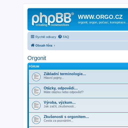
WWW.ORGO.CZ
orgonit, orgon, počasí, konspirace...
Rychlé odkazy
FAQ
Obsah fóra
Orgonit
FÓRUM
Základní terminologie...
Hlavní pojmy...
Otázky, odpovědi...
Máte otázku nebo odpověď?
Výroba, výzkum...
Jak začít, zkušenosti...
Zkušenosti s orgonitem...
Cesta za poznáním...