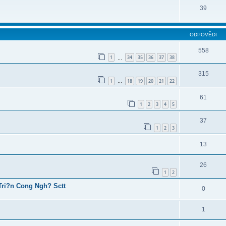
39
ODPOVĚDI
558
1
34
35
36
37
38
…
315
1
18
19
20
21
22
…
61
1
2
3
4
5
37
1
2
3
13
26
1
2
ri?n Cong Ngh? Sctt
0
1