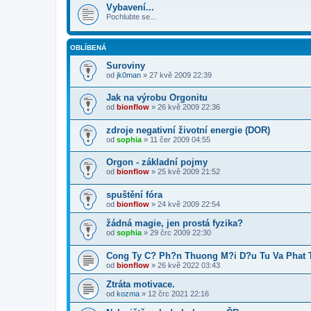
Vybavení...
Pochlubte se...
OBLÍBENÁ
Suroviny
od
jk0man
» 27 kvě 2009 22:39
Jak na výrobu Orgonitu
od
bionflow
» 26 kvě 2009 22:36
zdroje negativní životní energie (DOR)
od
sophia
» 11 čer 2009 04:55
Orgon - základní pojmy
od
bionflow
» 25 kvě 2009 21:52
spuštění fóra
od
bionflow
» 24 kvě 2009 22:54
žádná magie, jen prostá fyzika?
od
sophia
» 29 črc 2009 22:30
Cong Ty C? Ph?n Thuong M?i D?u Tu Va Phat T
od
bionflow
» 26 kvě 2022 03:43
Ztráta motivace.
od
kozma
» 12 črc 2021 22:16