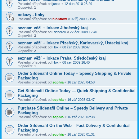
Poslední příspěvek od
junak
«
12 dub 2010 23:29
Odpovědi:
1
odkazy - linky
Poslední příspěvek od
bionflow
«
02 říj 2009 21:45
seznam věží + lokace Jihočeský kraj
Poslední příspěvek od
Richelieu
«
22 čer 2009 12:40
Odpovědi:
3
seznam věží + lokace Plzeňský, Karlovarský, Ústecký kraj
Poslední příspěvek od
Hox
«
08 čer 2009 16:47
Odpovědi:
2
seznam věží + lokace Praha, Středočeský kraj
Poslední příspěvek od
Hox
«
08 čer 2009 16:40
Odpovědi:
1
Order Sildenafil Online Today – Speedy Shipping & Private
Packaging
Poslední příspěvek od
sophia
«
16 zář 2025 04:58
Get Sildenafil Online Today — Quick Shipping & Confidential
Packaging
Poslední příspěvek od
sophia
«
16 zář 2025 03:47
Purchase Sildenafil Online – Speedy Delivery and Private
Packaging
Poslední příspěvek od
sophia
«
16 zář 2025 02:38
Order Sildenafil On the Web – Fast Delivery & Confidential
Packaging
Poslední příspěvek od
sophia
«
16 zář 2025 01:31