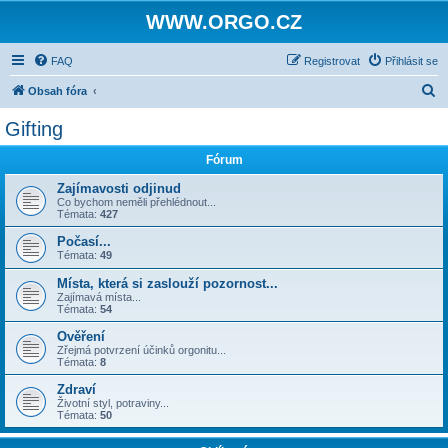
WWW.ORGO.CZ
FAQ
Registrovat
Přihlásit se
H
Obsah fóra
l
Gifting
e
Fórum
d
a
Zajímavosti odjinud
Co bychom neměli přehlédnout...
t
Témata:
427
Počasí...
Témata:
49
Místa, která si zaslouží pozornost...
Zajímavá místa...
Témata:
54
Ověření
Zřejmá potvrzení účinků orgonitu...
Témata:
8
Zdraví
Životní styl, potraviny...
Témata:
50