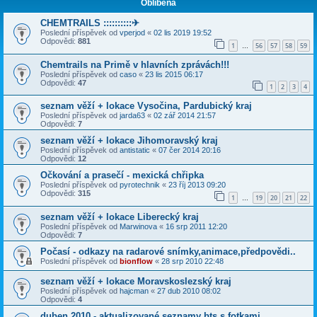
Oblíbená
CHEMTRAILS ::::::::::✈
Poslední příspěvek od
vperjod
«
02 lis 2019 19:52
Odpovědi:
881
1
56
57
58
59
…
Chemtrails na Primě v hlavních zprávách!!!
Poslední příspěvek od
caso
«
23 lis 2015 06:17
Odpovědi:
47
1
2
3
4
seznam věží + lokace Vysočina, Pardubický kraj
Poslední příspěvek od
jarda63
«
02 zář 2014 21:57
Odpovědi:
7
seznam věží + lokace Jihomoravský kraj
Poslední příspěvek od
antistatic
«
07 čer 2014 20:16
Odpovědi:
12
Očkování a prasečí - mexická chřipka
Poslední příspěvek od
pyrotechnik
«
23 říj 2013 09:20
Odpovědi:
315
1
19
20
21
22
…
seznam věží + lokace Liberecký kraj
Poslední příspěvek od
Marwinova
«
16 srp 2011 12:20
Odpovědi:
7
Počasí - odkazy na radarové snímky,animace,předpovědi..
Poslední příspěvek od
bionflow
«
28 srp 2010 22:48
seznam věží + lokace Moravskoslezský kraj
Poslední příspěvek od
hajcman
«
27 dub 2010 08:02
Odpovědi:
4
duben 2010 - aktualizované seznamy bts s fotkami