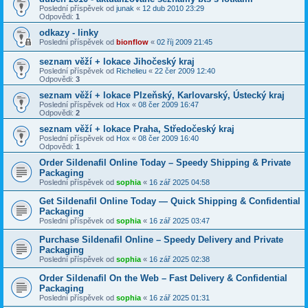
Poslední příspěvek od
junak
«
12 dub 2010 23:29
Odpovědi:
1
odkazy - linky
Poslední příspěvek od
bionflow
«
02 říj 2009 21:45
seznam věží + lokace Jihočeský kraj
Poslední příspěvek od
Richelieu
«
22 čer 2009 12:40
Odpovědi:
3
seznam věží + lokace Plzeňský, Karlovarský, Ústecký kraj
Poslední příspěvek od
Hox
«
08 čer 2009 16:47
Odpovědi:
2
seznam věží + lokace Praha, Středočeský kraj
Poslední příspěvek od
Hox
«
08 čer 2009 16:40
Odpovědi:
1
Order Sildenafil Online Today – Speedy Shipping & Private
Packaging
Poslední příspěvek od
sophia
«
16 zář 2025 04:58
Get Sildenafil Online Today — Quick Shipping & Confidential
Packaging
Poslední příspěvek od
sophia
«
16 zář 2025 03:47
Purchase Sildenafil Online – Speedy Delivery and Private
Packaging
Poslední příspěvek od
sophia
«
16 zář 2025 02:38
Order Sildenafil On the Web – Fast Delivery & Confidential
Packaging
Poslední příspěvek od
sophia
«
16 zář 2025 01:31