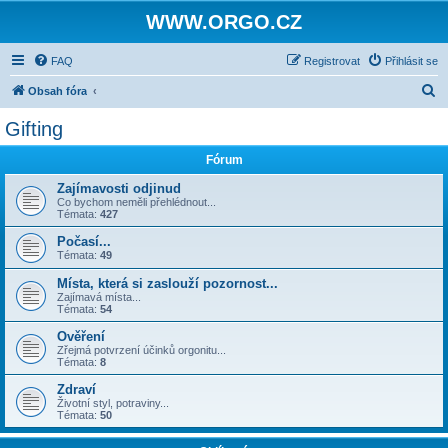
WWW.ORGO.CZ
FAQ
Registrovat
Přihlásit se
H
Obsah fóra
l
Gifting
e
Fórum
d
a
Zajímavosti odjinud
Co bychom neměli přehlédnout...
t
Témata:
427
Počasí...
Témata:
49
Místa, která si zaslouží pozornost...
Zajímavá místa...
Témata:
54
Ověření
Zřejmá potvrzení účinků orgonitu...
Témata:
8
Zdraví
Životní styl, potraviny...
Témata:
50