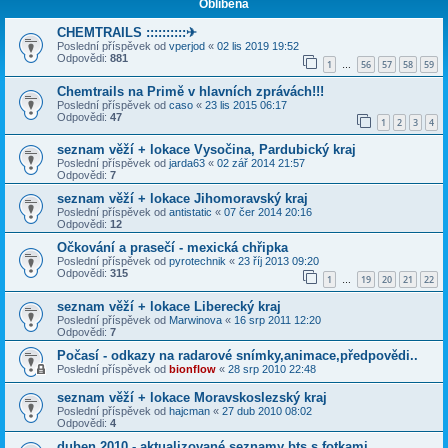
Oblíbená
CHEMTRAILS ::::::::::✈
Poslední příspěvek od
vperjod
«
02 lis 2019 19:52
Odpovědi:
881
1
56
57
58
59
…
Chemtrails na Primě v hlavních zprávách!!!
Poslední příspěvek od
caso
«
23 lis 2015 06:17
Odpovědi:
47
1
2
3
4
seznam věží + lokace Vysočina, Pardubický kraj
Poslední příspěvek od
jarda63
«
02 zář 2014 21:57
Odpovědi:
7
seznam věží + lokace Jihomoravský kraj
Poslední příspěvek od
antistatic
«
07 čer 2014 20:16
Odpovědi:
12
Očkování a prasečí - mexická chřipka
Poslední příspěvek od
pyrotechnik
«
23 říj 2013 09:20
Odpovědi:
315
1
19
20
21
22
…
seznam věží + lokace Liberecký kraj
Poslední příspěvek od
Marwinova
«
16 srp 2011 12:20
Odpovědi:
7
Počasí - odkazy na radarové snímky,animace,předpovědi..
Poslední příspěvek od
bionflow
«
28 srp 2010 22:48
seznam věží + lokace Moravskoslezský kraj
Poslední příspěvek od
hajcman
«
27 dub 2010 08:02
Odpovědi:
4
duben 2010 - aktualizované seznamy bts s fotkami