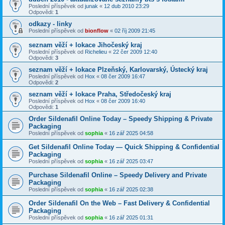
Poslední příspěvek od
junak
«
12 dub 2010 23:29
Odpovědi:
1
odkazy - linky
Poslední příspěvek od
bionflow
«
02 říj 2009 21:45
seznam věží + lokace Jihočeský kraj
Poslední příspěvek od
Richelieu
«
22 čer 2009 12:40
Odpovědi:
3
seznam věží + lokace Plzeňský, Karlovarský, Ústecký kraj
Poslední příspěvek od
Hox
«
08 čer 2009 16:47
Odpovědi:
2
seznam věží + lokace Praha, Středočeský kraj
Poslední příspěvek od
Hox
«
08 čer 2009 16:40
Odpovědi:
1
Order Sildenafil Online Today – Speedy Shipping & Private
Packaging
Poslední příspěvek od
sophia
«
16 zář 2025 04:58
Get Sildenafil Online Today — Quick Shipping & Confidential
Packaging
Poslední příspěvek od
sophia
«
16 zář 2025 03:47
Purchase Sildenafil Online – Speedy Delivery and Private
Packaging
Poslední příspěvek od
sophia
«
16 zář 2025 02:38
Order Sildenafil On the Web – Fast Delivery & Confidential
Packaging
Poslední příspěvek od
sophia
«
16 zář 2025 01:31