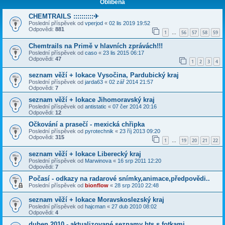
Oblíbená
CHEMTRAILS ::::::::::✈
Poslední příspěvek od
vperjod
«
02 lis 2019 19:52
Odpovědi:
881
1
56
57
58
59
…
Chemtrails na Primě v hlavních zprávách!!!
Poslední příspěvek od
caso
«
23 lis 2015 06:17
Odpovědi:
47
1
2
3
4
seznam věží + lokace Vysočina, Pardubický kraj
Poslední příspěvek od
jarda63
«
02 zář 2014 21:57
Odpovědi:
7
seznam věží + lokace Jihomoravský kraj
Poslední příspěvek od
antistatic
«
07 čer 2014 20:16
Odpovědi:
12
Očkování a prasečí - mexická chřipka
Poslední příspěvek od
pyrotechnik
«
23 říj 2013 09:20
Odpovědi:
315
1
19
20
21
22
…
seznam věží + lokace Liberecký kraj
Poslední příspěvek od
Marwinova
«
16 srp 2011 12:20
Odpovědi:
7
Počasí - odkazy na radarové snímky,animace,předpovědi..
Poslední příspěvek od
bionflow
«
28 srp 2010 22:48
seznam věží + lokace Moravskoslezský kraj
Poslední příspěvek od
hajcman
«
27 dub 2010 08:02
Odpovědi:
4
duben 2010 - aktualizované seznamy bts s fotkami