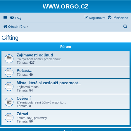
WWW.ORGO.CZ
FAQ
Registrovat
Přihlásit se
H
Obsah fóra
l
Gifting
e
Fórum
d
a
Zajímavosti odjinud
Co bychom neměli přehlédnout...
t
Témata:
427
Počasí...
Témata:
49
Místa, která si zaslouží pozornost...
Zajímavá místa...
Témata:
54
Ověření
Zřejmá potvrzení účinků orgonitu...
Témata:
8
Zdraví
Životní styl, potraviny...
Témata:
50