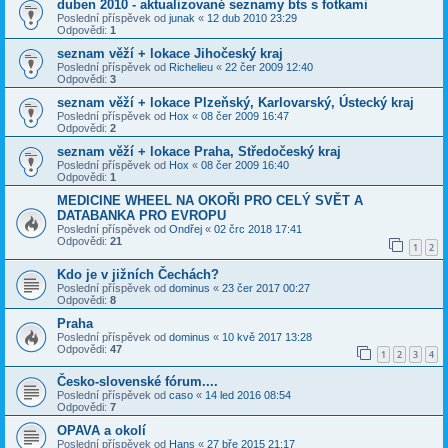
duben 2010 - aktualizované seznamy bts s fotkami
Poslední příspěvek od
junak
«
12 dub 2010 23:29
Odpovědi:
1
seznam věží + lokace Jihočeský kraj
Poslední příspěvek od
Richelieu
«
22 čer 2009 12:40
Odpovědi:
3
seznam věží + lokace Plzeňský, Karlovarský, Ústecký kraj
Poslední příspěvek od
Hox
«
08 čer 2009 16:47
Odpovědi:
2
seznam věží + lokace Praha, Středočeský kraj
Poslední příspěvek od
Hox
«
08 čer 2009 16:40
Odpovědi:
1
MEDICINE WHEEL NA OKOŘI PRO CELÝ SVĚT A
DATABANKA PRO EVROPU
Poslední příspěvek od
Ondřej
«
02 črc 2018 17:41
Odpovědi:
21
1
2
Kdo je v jižních Čechách?
Poslední příspěvek od
dominus
«
23 čer 2017 00:27
Odpovědi:
8
Praha
Poslední příspěvek od
dominus
«
10 kvě 2017 13:28
Odpovědi:
47
1
2
3
4
Česko-slovenské fórum....
Poslední příspěvek od
caso
«
14 led 2016 08:54
Odpovědi:
7
OPAVA a okolí
Poslední příspěvek od
Hans
«
27 bře 2015 21:17