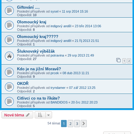
Giftování ....
Poslední příspěvek od
sysel
«
11 srp 2014 15:16
Odpovědi:
10
Olomoucký kraj
Poslední příspěvek od
indigový anděl
«
23 bře 2014 13:06
Odpovědi:
8
Olomoucký kraj?????
Poslední příspěvek od
indigový anděl
«
21 říj 2013 21:51
Odpovědi:
1
Šluknovský výběžák
Poslední příspěvek od
potravina
«
29 srp 2013 21:49
Odpovědi:
27
1
2
Kdo je na jižní Moravě?
Poslední příspěvek od
prcek
«
08 dub 2013 11:21
Odpovědi:
9
OKOŘ
Poslední příspěvek od
tryndamer
«
07 zář 2012 13:25
Odpovědi:
2
Citlivci co na to říkáte?
Poslední příspěvek od
BANDIDOS
«
20 črc 2012 20:23
Odpovědi:
5
Nové téma
1
2
3
Další
54 témat