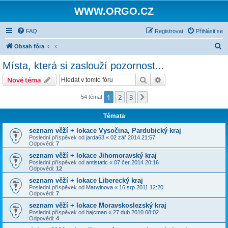
WWW.ORGO.CZ
FAQ
Registrovat
Přihlásit se
H
Obsah fóra
l
Místa, která si zaslouží pozornost...
e
Hledat
Pokročilé hledání
Nové téma
d
a
1
2
3
Další
54 témat
t
Témata
seznam věží + lokace Vysočina, Pardubický kraj
Poslední příspěvek od
jarda63
«
02 zář 2014 21:57
Odpovědi:
7
seznam věží + lokace Jihomoravský kraj
Poslední příspěvek od
antistatic
«
07 čer 2014 20:16
Odpovědi:
12
seznam věží + lokace Liberecký kraj
Poslední příspěvek od
Marwinova
«
16 srp 2011 12:20
Odpovědi:
7
seznam věží + lokace Moravskoslezský kraj
Poslední příspěvek od
hajcman
«
27 dub 2010 08:02
Odpovědi:
4