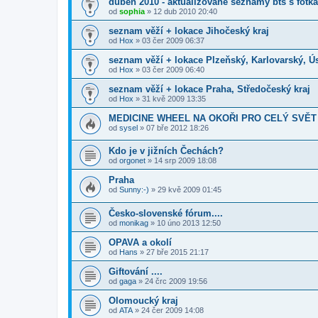
duben 2010 - aktualizované seznamy bts s fotk
od
sophia
» 12 dub 2010 20:40
seznam věží + lokace Jihočeský kraj
od
Hox
» 03 čer 2009 06:37
seznam věží + lokace Plzeňský, Karlovarský, Ús
od
Hox
» 03 čer 2009 06:40
seznam věží + lokace Praha, Středočeský kraj
od
Hox
» 31 kvě 2009 13:35
MEDICINE WHEEL NA OKOŘI PRO CELÝ SVĚ
od
sysel
» 07 bře 2012 18:26
Kdo je v jižních Čechách?
od
orgonet
» 14 srp 2009 18:08
Praha
od
Sunny:-)
» 29 kvě 2009 01:45
Česko-slovenské fórum....
od
monikag
» 10 úno 2013 12:50
OPAVA a okolí
od
Hans
» 27 bře 2015 21:17
Giftování ....
od
gaga
» 24 črc 2009 19:56
Olomoucký kraj
od
ATA
» 24 čer 2009 14:08