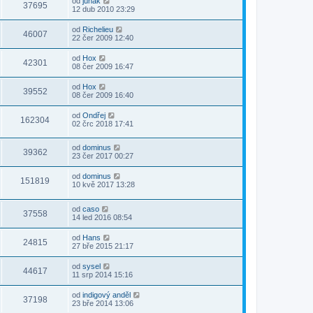
od
junak
37695
12 dub 2010 23:29
od
Richelieu
46007
22 čer 2009 12:40
od
Hox
42301
08 čer 2009 16:47
od
Hox
39552
08 čer 2009 16:40
od
Ondřej
162304
02 črc 2018 17:41
od
dominus
39362
23 čer 2017 00:27
od
dominus
151819
10 kvě 2017 13:28
od
caso
37558
14 led 2016 08:54
od
Hans
24815
27 bře 2015 21:17
od
sysel
44617
11 srp 2014 15:16
od
indigový anděl
37198
23 bře 2014 13:06