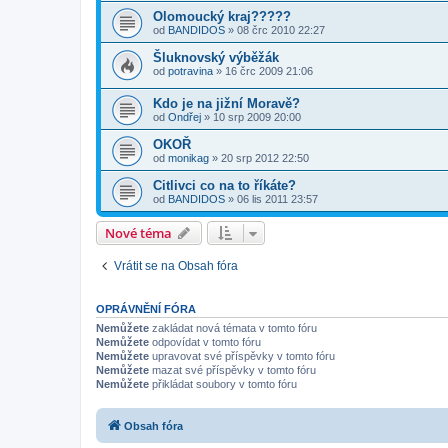
Olomoucký kraj?????
od
BANDIDOS
» 08 črc 2010 22:27
Šluknovský výběžák
od
potravina
» 16 črc 2009 21:06
Kdo je na jižní Moravě?
od
Ondřej
» 10 srp 2009 20:00
OKOŘ
od
monikag
» 20 srp 2012 22:50
Citlivci co na to říkáte?
od
BANDIDOS
» 06 lis 2011 23:57
Nové téma
Vrátit se na Obsah fóra
OPRÁVNĚNÍ FÓRA
Nemůžete
zakládat nová témata v tomto fóru
Nemůžete
odpovídat v tomto fóru
Nemůžete
upravovat své příspěvky v tomto fóru
Nemůžete
mazat své příspěvky v tomto fóru
Nemůžete
přikládat soubory v tomto fóru
Obsah fóra