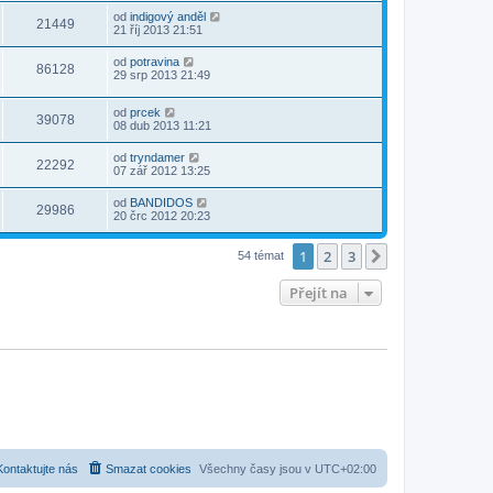
od
indigový anděl
21449
21 říj 2013 21:51
od
potravina
86128
29 srp 2013 21:49
od
prcek
39078
08 dub 2013 11:21
od
tryndamer
22292
07 zář 2012 13:25
od
BANDIDOS
29986
20 črc 2012 20:23
1
2
3
Další
54 témat
Přejít na
Kontaktujte nás
Smazat cookies
Všechny časy jsou v
UTC+02:00