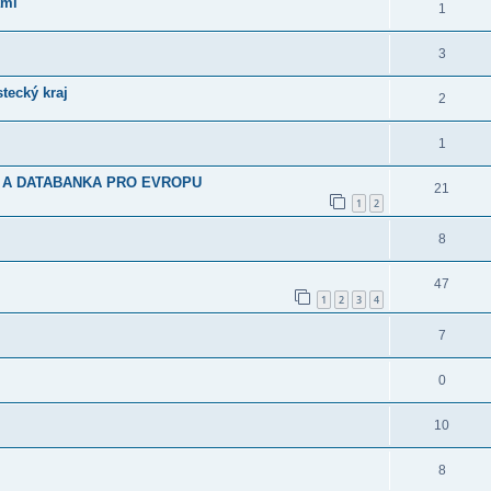
ami
1
3
tecký kraj
2
1
T A DATABANKA PRO EVROPU
21
1
2
8
47
1
2
3
4
7
0
10
8