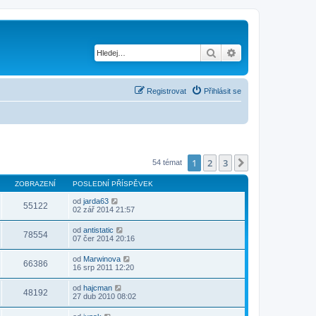
Hledat
Pokročilé hledání
Registrovat
Přihlásit se
1
2
3
Další
54 témat
ZOBRAZENÍ
POSLEDNÍ PŘÍSPĚVEK
od
jarda63
55122
02 zář 2014 21:57
od
antistatic
78554
07 čer 2014 20:16
od
Marwinova
66386
16 srp 2011 12:20
od
hajcman
48192
27 dub 2010 08:02