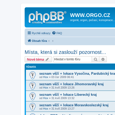
WWW.ORGO.CZ
orgonit, orgon, počasí, konspirace...
Rychlé odkazy
FAQ
Obsah fóra
Místa, která si zaslouží pozornost...
Hledat
Pokroč
Nové téma
TÉMATA
seznam věží + lokace Vysočina, Pardubický kra
od
Hox
» 03 čer 2009 06:41
seznam věží + lokace Jihomoravský kraj
od
Hox
» 31 kvě 2009 13:26
seznam věží + lokace Liberecký kraj
od
Hox
» 31 kvě 2009 13:32
seznam věží + lokace Moravskoslezský kraj
od
Hox
» 31 kvě 2009 13:27