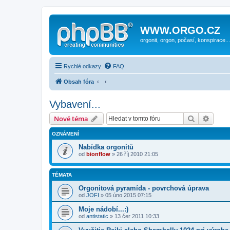
WWW.ORGO.CZ
orgonit, orgon, počasí, konspirace...
Rychlé odkazy
FAQ
Obsah fóra
Vybavení...
Hledat
Pokroč
Nové téma
OZNÁMENÍ
Nabídka orgonitů
od
bionflow
» 26 říj 2010 21:05
TÉMATA
Orgonitová pyramída - povrchová úprava
od
JOFI
» 05 úno 2015 07:15
Moje nádobí...:)
od
antistatic
» 13 čer 2011 10:33