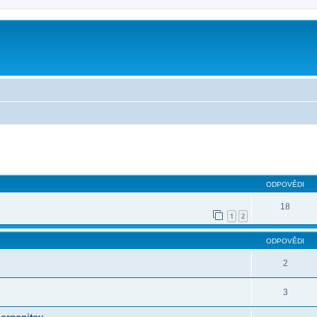
ilé hledání
ODPOVĚDI
18
1
2
ODPOVĚDI
2
3