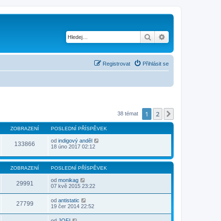
Hledat
Pokročilé hledání
Registrovat
Přihlásit se
1
2
Další
38 témat
ZOBRAZENÍ
POSLEDNÍ PŘÍSPĚVEK
od
indigový anděl
133866
18 úno 2017 02:12
ZOBRAZENÍ
POSLEDNÍ PŘÍSPĚVEK
od
monikag
29991
07 kvě 2015 23:22
od
antistatic
27799
19 čer 2014 22:52
od
JOFI