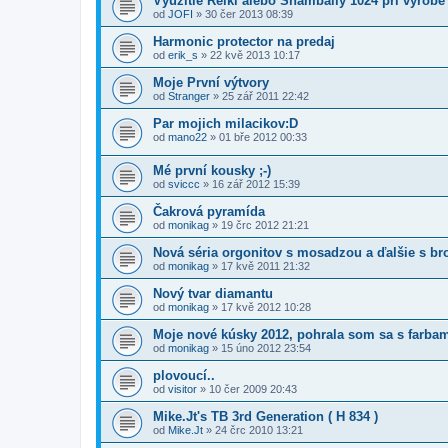
Využitie Reiki alebo Shambally 1024 pri výrobe
od
JOFI
» 30 čer 2013 08:39
Harmonic protector na predaj
od
erik_s
» 22 kvě 2013 10:17
Moje První výtvory
od
Stranger
» 25 zář 2011 22:42
Par mojich milacikov:D
od
mano22
» 01 bře 2012 00:33
Mé první kousky ;-)
od
sviccc
» 16 zář 2012 15:39
Čakrová pyramída
od
monikag
» 19 črc 2012 21:21
Nová séria orgonitov s mosadzou a ďalšie s b
od
monikag
» 17 kvě 2011 21:32
Nový tvar diamantu
od
monikag
» 17 kvě 2012 10:28
Moje nové kúsky 2012, pohrala som sa s farba
od
monikag
» 15 úno 2012 23:54
plovoucí..
od
visitor
» 10 čer 2009 20:43
Mike.Jt's TB 3rd Generation ( H 834 )
od
Mike.Jt
» 24 črc 2010 13:21