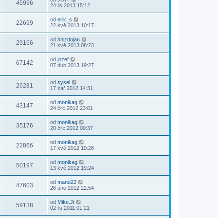
45996
24 lis 2013 15:12
od
erik_s
22699
22 kvě 2013 10:17
od
hnizdojan
29166
21 kvě 2013 08:23
od
jozef
67142
07 dub 2013 19:27
od
sysel
26281
17 zář 2012 14:31
od
monikag
43147
24 črc 2012 23:01
od
monikag
35176
20 črc 2012 00:37
od
monikag
22866
17 kvě 2012 10:28
od
monikag
50197
13 kvě 2012 19:24
od
mano22
47603
26 úno 2012 22:54
od
Mike.Jt
59138
02 lis 2011 01:21