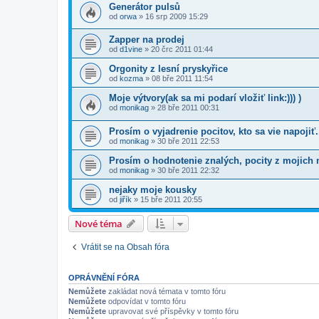
Generátor pulsů
od
orwa
» 16 srp 2009 15:29
Zapper na prodej
od
d1vine
» 20 črc 2011 01:44
Orgonity z lesní pryskyřice
od
kozma
» 08 bře 2011 11:54
Moje výtvory(ak sa mi podarí vložiť link:))) )
od
monikag
» 28 bře 2011 00:31
Prosím o vyjadrenie pocitov, kto sa vie napojiť.
od
monikag
» 30 bře 2011 22:53
Prosím o hodnotenie znalých, pocity z mojich
od
monikag
» 30 bře 2011 22:32
nejaky moje kousky
od
jiřík
» 15 bře 2011 20:55
Nové téma
Vrátit se na Obsah fóra
OPRÁVNĚNÍ FÓRA
Nemůžete
zakládat nová témata v tomto fóru
Nemůžete
odpovídat v tomto fóru
Nemůžete
upravovat své příspěvky v tomto fóru