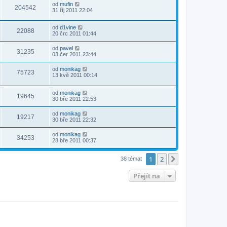
od
mufin
204542
31 říj 2011 22:04
od
d1vine
22088
20 črc 2011 01:44
od
pavel
31235
03 čer 2011 23:44
od
monikag
75723
13 kvě 2011 00:14
od
monikag
19645
30 bře 2011 22:53
od
monikag
19217
30 bře 2011 22:32
od
monikag
34253
28 bře 2011 00:37
1
2
Další
38 témat
Přejít na