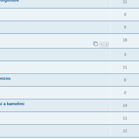
 orgonitov
11
0
5
16
1
2
3
11
ronzou
8
0
mi a kameňmi
14
11
12