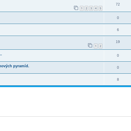
72
1
2
3
4
5
0
6
19
1
2
..
0
 nových pyramíd.
0
8