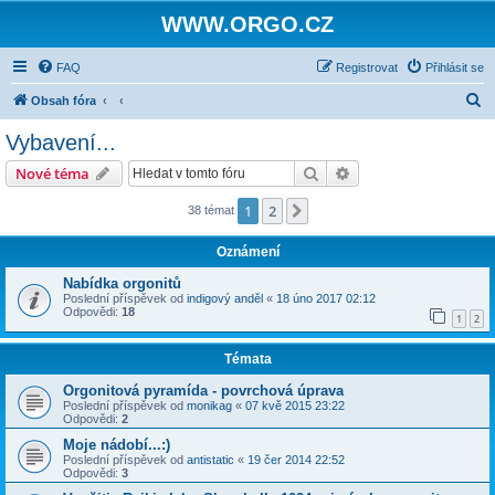
WWW.ORGO.CZ
FAQ
Registrovat
Přihlásit se
H
Obsah fóra
l
Vybavení...
e
Hledat
Pokročilé hledání
Nové téma
d
a
1
2
Další
38 témat
t
Oznámení
Nabídka orgonitů
Poslední příspěvek od
indigový anděl
«
18 úno 2017 02:12
Odpovědi:
18
1
2
Témata
Orgonitová pyramída - povrchová úprava
Poslední příspěvek od
monikag
«
07 kvě 2015 23:22
Odpovědi:
2
Moje nádobí...:)
Poslední příspěvek od
antistatic
«
19 čer 2014 22:52
Odpovědi:
3