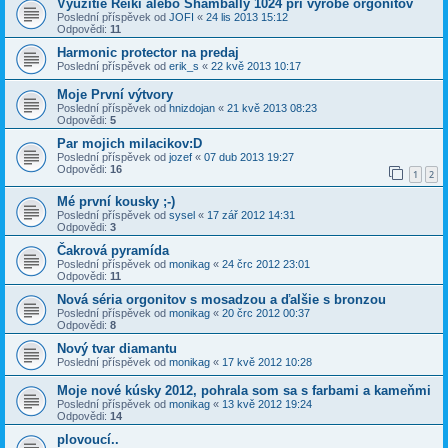
Využitie Reiki alebo Shambally 1024 pri výrobe orgonitov
Poslední příspěvek od
JOFI
«
24 lis 2013 15:12
Odpovědi:
11
Harmonic protector na predaj
Poslední příspěvek od
erik_s
«
22 kvě 2013 10:17
Moje První výtvory
Poslední příspěvek od
hnizdojan
«
21 kvě 2013 08:23
Odpovědi:
5
Par mojich milacikov:D
Poslední příspěvek od
jozef
«
07 dub 2013 19:27
Odpovědi:
16
1
2
Mé první kousky ;-)
Poslední příspěvek od
sysel
«
17 zář 2012 14:31
Odpovědi:
3
Čakrová pyramída
Poslední příspěvek od
monikag
«
24 črc 2012 23:01
Odpovědi:
11
Nová séria orgonitov s mosadzou a ďalšie s bronzou
Poslední příspěvek od
monikag
«
20 črc 2012 00:37
Odpovědi:
8
Nový tvar diamantu
Poslední příspěvek od
monikag
«
17 kvě 2012 10:28
Moje nové kúsky 2012, pohrala som sa s farbami a kameňmi
Poslední příspěvek od
monikag
«
13 kvě 2012 19:24
Odpovědi:
14
plovoucí..