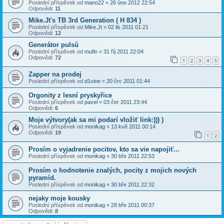
Poslední příspěvek od
mano22
«
26 úno 2012 22:54
Odpovědi:
11
Mike.Jt's TB 3rd Generation ( H 834 )
Poslední příspěvek od
Mike.Jt
«
02 lis 2011 01:21
Odpovědi:
12
Generátor pulsů
Poslední příspěvek od
mufin
«
31 říj 2011 22:04
Odpovědi:
72
1
2
3
4
5
Zapper na prodej
Poslední příspěvek od
d1vine
«
20 črc 2011 01:44
Orgonity z lesní pryskyřice
Poslední příspěvek od
pavel
«
03 čer 2011 23:44
Odpovědi:
6
Moje výtvory(ak sa mi podarí vložiť link:))) )
Poslední příspěvek od
monikag
«
13 kvě 2011 00:14
Odpovědi:
19
1
2
Prosím o vyjadrenie pocitov, kto sa vie napojiť...
Poslední příspěvek od
monikag
«
30 bře 2011 22:53
Prosím o hodnotenie znalých, pocity z mojich nových
pyramíd.
Poslední příspěvek od
monikag
«
30 bře 2011 22:32
nejaky moje kousky
Poslední příspěvek od
monikag
«
28 bře 2011 00:37
Odpovědi:
8