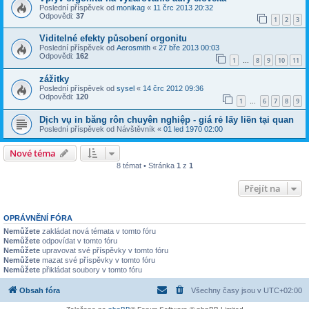
Poslední příspěvek od
monikag
«
11 črc 2013 20:32
Odpovědi:
37
1
2
3
Viditelné efekty působení orgonitu
Poslední příspěvek od
Aerosmith
«
27 bře 2013 00:03
Odpovědi:
162
1
8
9
10
11
…
zážitky
Poslední příspěvek od
sysel
«
14 črc 2012 09:36
Odpovědi:
120
1
6
7
8
9
…
Dịch vụ in băng rôn chuyên nghiệp - giá rẻ lấy liền tại quan
Poslední příspěvek od
Návštěvník
«
01 led 1970 02:00
Nové téma
8 témat • Stránka
1
z
1
Přejít na
OPRÁVNĚNÍ FÓRA
Nemůžete
zakládat nová témata v tomto fóru
Nemůžete
odpovídat v tomto fóru
Nemůžete
upravovat své příspěvky v tomto fóru
Nemůžete
mazat své příspěvky v tomto fóru
Nemůžete
přikládat soubory v tomto fóru
Obsah fóra
Všechny časy jsou v
UTC+02:00