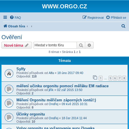
WWW.ORGO.CZ
FAQ
Registrovat
Přihlásit se
H
Obsah fóra
l
Ověření
e
Hledat
Pokročilé hledání
Nové téma
d
8 témat • Stránka
1
z
1
a
Témata
t
Sylfy
Poslední příspěvek od
Alfa
«
18 úno 2017 09:40
Odpovědi:
118
1
5
6
7
8
…
měření učinku orgonitu pomocí měřáku EM radiace
Poslední příspěvek od
jiřík
«
02 zář 2015 13:50
Odpovědi:
2
Měření Orgonitu měřičem záporných iontů!:)
Poslední příspěvek od
Ondřej
«
09 kvě 2015 10:31
Odpovědi:
8
Účinky orgonitu
Poslední příspěvek od
Ondřej
«
18 čer 2014 11:44
Odpovědi:
10
Vplyv orgonitu na vyžarovanie aury človeka