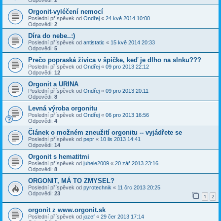
Odpovědi:
2
Orgonit-vyléčení nemocí
Poslední příspěvek od
Ondřej
«
24 kvě 2014 10:00
Odpovědi:
2
Díra do nebe..:)
Poslední příspěvek od
antistatic
«
15 kvě 2014 20:33
Odpovědi:
5
Prečo popraská živica v špičke, keď je dlho na slnku???
Poslední příspěvek od
Ondřej
«
09 pro 2013 22:12
Odpovědi:
12
Orgonit a URINA
Poslední příspěvek od
Ondřej
«
09 pro 2013 20:11
Odpovědi:
8
Levná výroba orgonitu
Poslední příspěvek od
Ondřej
«
06 pro 2013 16:56
Odpovědi:
4
Článek o možném zneužití orgonitu -- vyjádřete se
Poslední příspěvek od
pepr
«
10 lis 2013 14:41
Odpovědi:
14
Orgonit s hematitmi
Poslední příspěvek od
juhele2009
«
20 zář 2013 23:16
Odpovědi:
8
ORGONIT, MÁ TO ZMYSEL?
Poslední příspěvek od
pyrotechnik
«
11 črc 2013 20:25
Odpovědi:
23
1
2
orgonit z www.orgonit.sk
Poslední příspěvek od
jozef
«
29 čer 2013 17:14