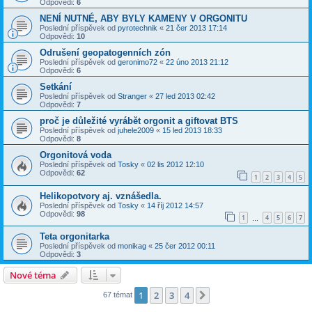
Odpovědi:
6
NENÍ NUTNÉ, ABY BYLY KAMENY V ORGONITU
Poslední příspěvek od
pyrotechnik
«
21 čer 2013 17:14
Odpovědi:
10
Odrušení geopatogenních zón
Poslední příspěvek od
geronimo72
«
22 úno 2013 21:12
Odpovědi:
6
Setkání
Poslední příspěvek od
Stranger
«
27 led 2013 02:42
Odpovědi:
7
proč je důležité vyrábět orgonit a giftovat BTS
Poslední příspěvek od
juhele2009
«
15 led 2013 18:33
Odpovědi:
8
Orgonitová voda
Poslední příspěvek od
Tosky
«
02 lis 2012 12:10
Odpovědi:
62
1
2
3
4
5
Helikopotvory aj. vznášedla.
Poslední příspěvek od
Tosky
«
14 říj 2012 14:57
Odpovědi:
98
1
4
5
6
7
…
Teta orgonitarka
Poslední příspěvek od
monikag
«
25 čer 2012 00:11
Odpovědi:
3
Nové téma
1
2
3
4
Další
67 témat