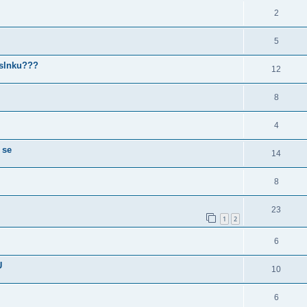
2
5
 slnku???
12
8
4
 se
14
8
23
1
2
6
U
10
6