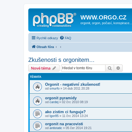
WWW.ORGO.CZ
orgonit, orgon, počasí, konspirace...
Rychlé odkazy
FAQ
Obsah fóra
Zkušenosti s orgonitem...
Hledat
Pokroč
Nové téma
TÉMATA
Orgonit - negativní zkušenost!
od
smurfo
» 14 dub 2011 20:28
orgonit pyramidy
od
cardej
» 02 črc 2010 08:19
ako zistim ci funguje?
od
Igor85
» 11 črc 2014 13:24
orgonit na pracovisti
od
antistatic
» 05 čer 2014 19:21