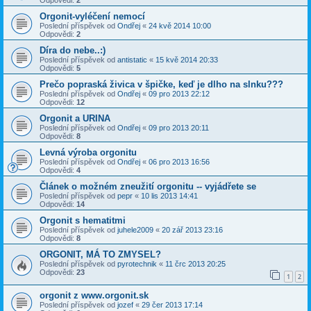
Odpovědi:
2
Orgonit-vyléčení nemocí
Poslední příspěvek od
Ondřej
«
24 kvě 2014 10:00
Odpovědi:
2
Díra do nebe..:)
Poslední příspěvek od
antistatic
«
15 kvě 2014 20:33
Odpovědi:
5
Prečo popraská živica v špičke, keď je dlho na slnku???
Poslední příspěvek od
Ondřej
«
09 pro 2013 22:12
Odpovědi:
12
Orgonit a URINA
Poslední příspěvek od
Ondřej
«
09 pro 2013 20:11
Odpovědi:
8
Levná výroba orgonitu
Poslední příspěvek od
Ondřej
«
06 pro 2013 16:56
Odpovědi:
4
Článek o možném zneužití orgonitu -- vyjádřete se
Poslední příspěvek od
pepr
«
10 lis 2013 14:41
Odpovědi:
14
Orgonit s hematitmi
Poslední příspěvek od
juhele2009
«
20 zář 2013 23:16
Odpovědi:
8
ORGONIT, MÁ TO ZMYSEL?
Poslední příspěvek od
pyrotechnik
«
11 črc 2013 20:25
Odpovědi:
23
1
2
orgonit z www.orgonit.sk
Poslední příspěvek od
jozef
«
29 čer 2013 17:14