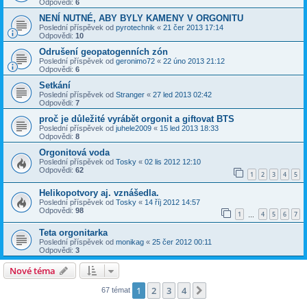
Odpovědi:
6
NENÍ NUTNÉ, ABY BYLY KAMENY V ORGONITU
Poslední příspěvek od
pyrotechnik
«
21 čer 2013 17:14
Odpovědi:
10
Odrušení geopatogenních zón
Poslední příspěvek od
geronimo72
«
22 úno 2013 21:12
Odpovědi:
6
Setkání
Poslední příspěvek od
Stranger
«
27 led 2013 02:42
Odpovědi:
7
proč je důležité vyrábět orgonit a giftovat BTS
Poslední příspěvek od
juhele2009
«
15 led 2013 18:33
Odpovědi:
8
Orgonitová voda
Poslední příspěvek od
Tosky
«
02 lis 2012 12:10
Odpovědi:
62
1
2
3
4
5
Helikopotvory aj. vznášedla.
Poslední příspěvek od
Tosky
«
14 říj 2012 14:57
Odpovědi:
98
1
4
5
6
7
…
Teta orgonitarka
Poslední příspěvek od
monikag
«
25 čer 2012 00:11
Odpovědi:
3
Nové téma
1
2
3
4
Další
67 témat